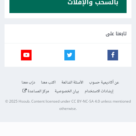
تابعنا على
عن أكاديمية حسوب
الأسئلة الشائعة
اكتب معنا
درّب معنا
إرشادات الاستخدام
بيان الخصوصية
مركز المساعدة
© 2025
Hsoub
.
Content licensed under
CC BY-NC-SA 4.0
unless mentioned
otherwise.