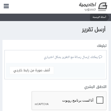
أسئلة البرمجة
أرسل تقرير
تبليغك
يمكنك إرسال رسالة مع التقرير بشكل اختياري
أضف صورة من رابط خارجي
التحقق البشري