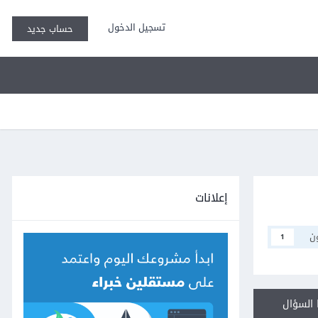
تسجيل الدخول
حساب جديد
إعلانات
ن
1
السؤال