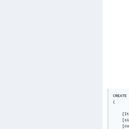
CREATE 
(

	[Id] INT NOT NULL PRIMARY KEY IDENT
    [It
    [si
    [co