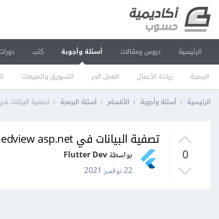
الرئيسية
دروس ومقالات
أسئلة وأجوبة
كتب
دورات
البرمجة
ريادة الأعمال
العمل الحر
التسويق والمبيعات
ال
الرئيسية
أسئلة وأجوبة
الأقسام
أسئلة البرمجة
تصفية البيانات في iedview asp.net
تصفية البيانات في Griedview asp.net
0
بواسطة Flutter Dev
22 نوفمبر 2021