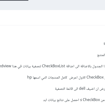
لمنتج
hp
ات ابد