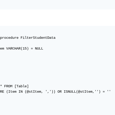
procedure FilterStudentData

em VARCHAR(15) = NULL

* FROM [Table]

RE (Item IN (@stItem, ',')) OR ISNULL(@stItem,'') = ''
