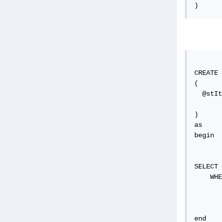
)
CREATE 
(

  @stIt
)

as

begin

SELECT 
    WHE
end