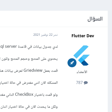
السؤال
Flutter Dev
نشر
22 نوفمبر 2021
لدي جدول بيانات في قاعدة sql server
يحتوي على المنتج وحجم المنتج وللون ا
قمت بعمل Griedview لعرض بيانات هذا الجدول بالاضافة الى اضافة CheckBoxList لتصفية بيانات في هذا Griedview
الأعضاء
المشكله الان انني مفترض في حالة اختيار CheckBox الاول اعرض كامل المنتجات التي اسمها 
787
ولو قمت باختيار CheckBox الثاني مفترض ان اضيف dell الى قائمة التصفية
ولكن ما يحدث الان في حالة اختيار اثنان من CheckBox لا احصل على نتائج بيان