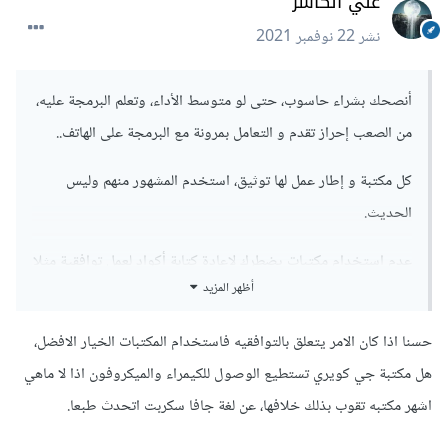
علي الكاسر
نشر
22 نوفمبر 2021
أنصحك بشراء حاسوب، حتى لو متوسط الأداء، وتعلم البرمجة عليه،
من الصعب إحراز تقدم و التعامل بمرونة مع البرمجة على الهاتف..
كل مكتبة و إطار عمل لها توثيق، استخدم المشهور منهم وليس
الحديث.
عدم استخدام مكتبات يضطرك لإعادة كتابة أكواد لعمل توافقية مثلا
أظهر المزيد
مع تعدد أنواع الكاميرات و تسجيلات الفيديو و الصوت و التعمق
في تفاصيل ليس لها علاقة بالمشروع الفعلي، وعليك التفاعل
حسنا اذا كان الامر يتعلق بالتوافقيه فاستخدام المكتبات الخيار الافضل،
مباشرة مع بروتوكولات التسجيل وأشياء معقدة، المكتبات تسهل
هل مكتبة جي كويري تستطيع الوصول للكيمراء والميكروفون اذا لا ماهي
الأمر عليك، لاداع لاختراع العجلة من جديد.
اشهر مكتبه تقوب بذلك خلافها، عن لغة جافا سكربت اتحدث طبعا.
كما أن إطارات العمل موجودة لحل مشاكل تصميم التطبيقات و