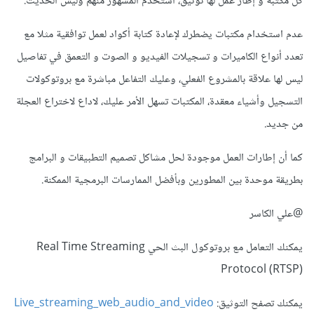
كل مكتبة و إطار عمل لها توثيق، استخدم المشهور منهم وليس الحديث.
عدم استخدام مكتبات يضطرك لإعادة كتابة أكواد لعمل توافقية مثلا مع
تعدد أنواع الكاميرات و تسجيلات الفيديو و الصوت و التعمق في تفاصيل
ليس لها علاقة بالمشروع الفعلي، وعليك التفاعل مباشرة مع بروتوكولات
التسجيل وأشياء معقدة، المكتبات تسهل الأمر عليك، لاداع لاختراع العجلة
من جديد.
كما أن إطارات العمل موجودة لحل مشاكل تصميم التطبيقات و البرامج
بطريقة موحدة بين المطورين وبأفضل الممارسات البرمجية الممكنة.
@علي الكاسر
يمكنك التعامل مع بروتوكول البث الحي Real Time Streaming
Protocol (RTSP)
يمكنك تصفح التوثيق:
Live_streaming_web_audio_and_video