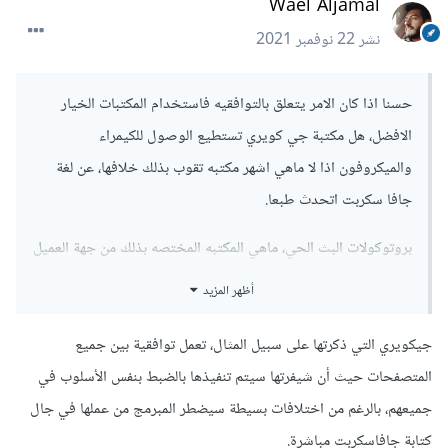
Wael Aljamal
نشر
22 نوفمبر 2021
حسنا اذا كان الامر يتعلق بالتوافقيه فاستخدام المكتبات الخيار
الافضل، هل مكتبة جي كويري تستطيع الوصول للكيمراء
والميكروفون اذا لا ماهي اشهر مكتبه تقوب بذلك خلافها، عن لغة
جافا سكربت اتحدث طبعا.
بروتوكولات البث الحي، ماهي المكتبه المختصه بذلك من جهة العميل
والمكتبه بذلك من جهة السيرفر وهنا php لانني اتعامل معها
أظهر المزيد
اود ذلك بشدة ولكن الظروف المادية لاتسمح، وخاصة الان مع ارتفاع
جيكويري التي ذكرتها على سبيل المثال، تعمل توافقية بين جميع
الاسعار، الواحد يكافح هنا في اليمن ليبقى على قيد الحياة من غلا
المتصفحات حيث أن شيفرتها سيتم تنفيذها بالضبط بنفس الأسلوب في
المعيشة المتسارع، الله يعين
جميعهم، بالرغم من اختلافات بسيطة سيضطر المبرمج من عملها في جال
كتابة جافاسكربت مباشرة.