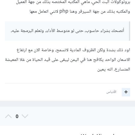
بروتوكولات البث الحي، ماهي المكتبه المختصه بذلك من جهة العميل
البرامج بطريقة موحدة بين المطورين وبأفضل الممارسات البرمجية
والمكتبه بذلك من جهة السيرفر وهنا php لانني اتعامل معها
الممكنة.
@علي الكاسر
أنصحك بشراء حاسوب، حتى لو متوسط الأداء، وتعلم البرمجة عليه،
يمكنك التعامل مع بروتوكول البث الحي Real Time Streaming
اود ذلك بشدة ولكن الظروف المادية لاتسمح، وخاصة الان مع ارتفاع
Protocol (RTSP)
الاسعار، الواحد يكافح هنا في اليمن ليبقى على قيد الحياة من غلا المعيشة
يمكنك تصفح
المتسارع، الله يعين
التوثيق:
Live_streaming_web_audio_and_video
اقتباس
والسؤال:
0