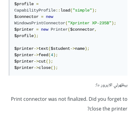
$profile 
=
CapabilityProfile
::
load
(
"simple"
);
$connector 
=
new
WindowsPrintConnector
(
"Xprinter XP-235B"
);
$printer 
=
new
Printer
(
$connector
,
$profile
);
$printer
->
text
(
$student
->
name
);
$printer
->
feed
(
4
);
$printer
->
cut
();
$printer
->
close
();
بيظهرلي الايرور دا:
Print connector was not finalized. Did you forget to
close the printer?