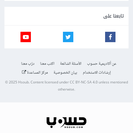
تابعنا على
عن أكاديمية حسوب
الأسئلة الشائعة
اكتب معنا
درّب معنا
إرشادات الاستخدام
بيان الخصوصية
مركز المساعدة
© 2025
Hsoub
.
Content licensed under
CC BY-NC-SA 4.0
unless mentioned
otherwise.