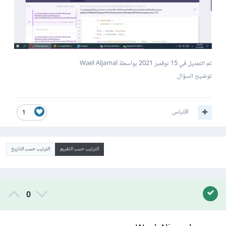
تم التعديل في
15 نوفمبر 2021
بواسطة Wael Aljamal
توضيح السؤال
اقتباس
1
الترتيب حسب التقييم
الترتيب حسب التاريخ
0