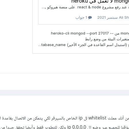
اذا كنت تستخدم atlas تأكد من أنك عملت whitelist لل ip الخاص بالسيرفر لكي يتمكن من الاتصال 
يمكنك فتح صلاحية الاتصال مؤقتا للجميع عبر وضع ال ip 0.0.0.0 ولكن للتطوير فقط وأيضا تح