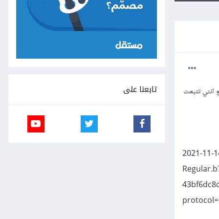
تابعنا على
م تعمل مع انني تتبعت
2021-11-1
Regular.b
43bf6dc8c
protocol=