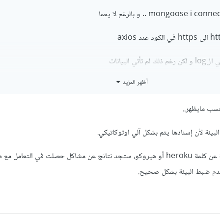
أظهر المزيد
u[router]: at=info method=GET path="/static/media/Cairo-Re
سب مايظهر..
agebooks.herokuapp.com request_id=d32d8041-0a50-47c1
بيئة لأن إسنادها يتم بشكل آلي اوتوكاتيكي.
2.146.169.141" dyno=web.1 connect=0ms service=8ms stat
بالبحث في أعلى يسار الصفحة عن كلمة heroku أو هيروكو، ستجد نتائج عن مشاكل حصلت في التعامل 
م ضبط البيئة بشكل صحيح.