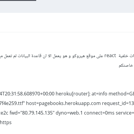
السلام عليكم رفعت مشروع node js ذات خلفية react على موقع هيروكو و هو يعمل الا ان قاعدة البيانات ل
 خاصتكم
4T20:31:58.608970+00:00 heroku[router]: at=info method=GE
7f4e259.ttf" host=pagebooks.herokuapp.com request_id=13
e2c fwd="80.79.145.135" dyno=web.1 connect=0ms service
https