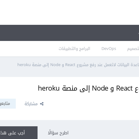
تصميم
DevOps
البرامج والتطبيقات
دة البيانات لاتعمل عند رفع مشروع React و Node إلى منصة heroku
her
متابعو
مشاركة
اطرح سؤالًا
أجب على هذا 