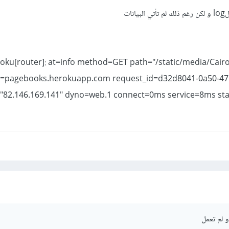
oku[router]: at=info method=GET path="/static/media/Cairo
t=pagebooks.herokuapp.com request_id=d32d8041-0a50-47
"82.146.169.141" dyno=web.1 connect=0ms service=8ms st