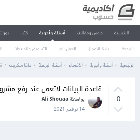
الرئيسية
دروس ومقالات
أسئلة وأجوبة
كتب
دورات
البرمجة
ريادة الأعمال
العمل الحر
التسويق والمبيعات
ال
الرئيسية
أسئلة وأجوبة
الأقسام
أسئلة البرمجة
جافا سكريبت
قاع
قاعدة البيانات لاتعمل عند رفع مشروع React و Node إلى منصة oku
0
بواسطة Ali Shouaa
14 نوفمبر 2021