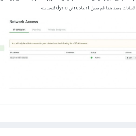
د هذا قم بعمل restart لل dyno لتحديثه