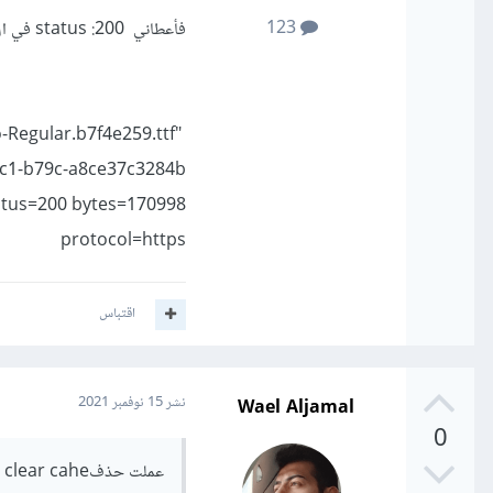
123
فأعطاني status :200 في الlog و لكن رغم ذلك لم تأتي البيانات
-Regular.b7f4e259.ttf"
c1-b79c-a8ce37c3284b
atus=200 bytes=170998
protocol=https
اقتباس
Wael Aljamal
نشر
15 نوفمبر 2021
0
عملت حذفclear cahe و لم تعمل