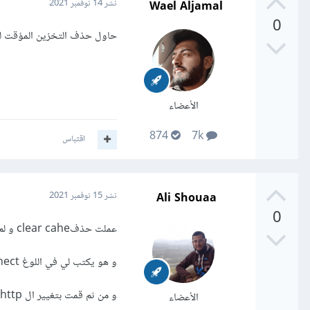
Wael Aljamal
نشر
14 نوفمبر 2021
0
حاول حذف التخزين المؤقت للموقع 
الأعضاء
874
7k
اقتباس
Ali Shouaa
نشر
15 نوفمبر 2021
0
عملت حذفclear cahe و لم تعمل
و هو يكتب لي في اللوغ mongoose i connect .. و بالرغم لا يعما
و من ثم قمت بتغيير ال http الى https في الكود عند axios
الأعضاء