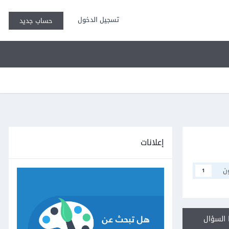
تسجيل الدخول
حساب جديد
إعلانات
ن
1
السؤال