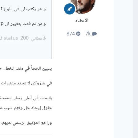
و هو يكتب لي في اللوغ mongoose i connect .. و بالرغم لا يعما
الأعضاء
و من ثم قمت بتغيير ال http الى https في الكود عند axios
874
7k
فأعطاني status :200 في الlog و لكن رغم ذلك لم تأتي البيانات
gular.b7f4e259.ttf"
يتبين الخطأ في ملف الخط.. ح
-b79c-a8ce37c3284b
في هيروكو، لا تحدد متغيرات ال
us=200 bytes=170998
protocol=https
حاول إيجاد حل وفهم سبب عد
وراجع التوثيق الرسمي لديهم.