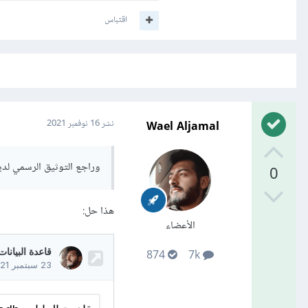
اقتباس
Wael Aljamal
نشر
16 نوفمبر 2021
وراجع التوثيق الرسمي لدي
0
هذا حل:
الأعضاء
874
7k