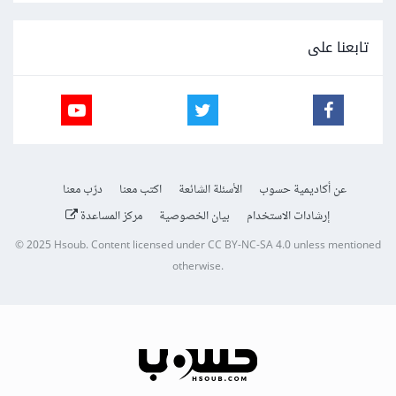
تابعنا على
عن أكاديمية حسوب
الأسئلة الشائعة
اكتب معنا
درّب معنا
إرشادات الاستخدام
بيان الخصوصية
مركز المساعدة
© 2025
Hsoub
.
Content licensed under
CC BY-NC-SA 4.0
unless mentioned
otherwise.