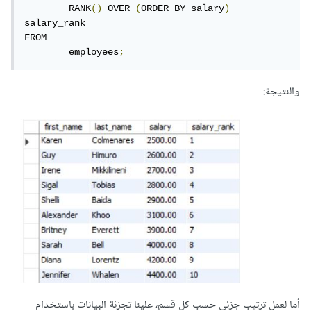
	RANK
()
 OVER 
(
ORDER BY salary
)
salary_rank

FROM 

	employees
;
والنتيجة:
أما لعمل ترتيب جزئي حسب كل قسم، علينا تجزئة البيانات باستخدام