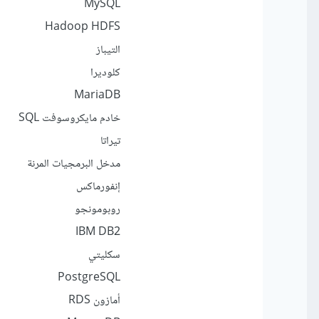
MySQL
Hadoop HDFS
التيباز
كلوديرا
MariaDB
خادم مايكروسوفت SQL
تيراتا
مدخل البرمجيات المرنة
إنفورماكس
روبومونجو
IBM DB2
سكليتي
PostgreSQL
أمازون RDS