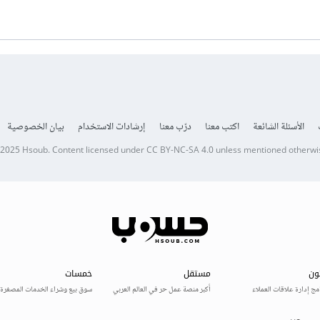
الأسئلة الشائعة
اكتب معنا
درّب معنا
إرشادات الاستخدام
بيان الخصوصية
 2025
Hsoub
.
Content licensed under
CC BY-NC-SA 4.0
unless mentioned otherwi