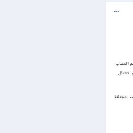
هم اكتساب
لبدء في تعلم بعض أوامر SQL الأساسية ثم الانتقال