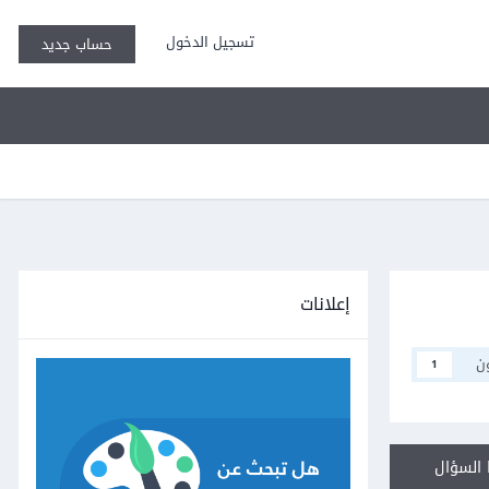
تسجيل الدخول
حساب جديد
إعلانات
ن
1
السؤال