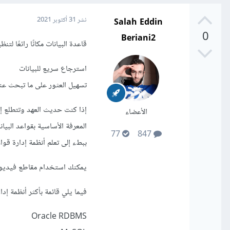
Salah Eddin
نشر
31 أكتوبر 2021
0
Beriani2
قاعدة البيانات مكانًا رائعًا لت
استرجاع سريع للبيانات
تسهيل العثور على ما تبحث عن
إذا كنت حديث العهد وتتطلع إ
الأعضاء
77
847
ببطء إلى تعلم أنظمة إدارة قواع
يمكنك استخدام مقاطع فيديو YouTube للعثور على قائمة بالبرامج التعليمية حول أنظمة إدارة قواعد البيانات المخ
فيما يلي قائمة بأكثر أنظمة إدا
Oracle RDBMS