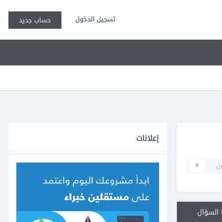
تسجيل الدخول
حساب جديد
إعلانات
ن
0
السؤال