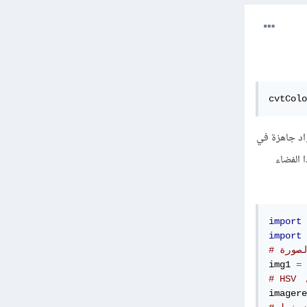
cvtColo
اد جاهزة في
غلب الصور تنتمي لهذا الفضاء
import
import
 
لصورة
img1 
=
 
imagere