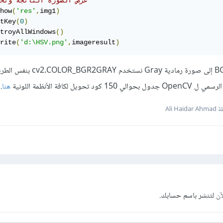
# عرض الصورة الناتجة وتخ
how
(
'res'
,
img1
)
tKey
(
0
)
troyAllWindows
()
rite
(
'd:\HSV.png'
,
imageresult
)
وللتحويل من صورة ملونة BGR إلى صورة رمادية Gray 
ويل لكافة الأنظمة اللونية
هنا
.
Ali Hai
آن
لتنشر باسم حسابك.