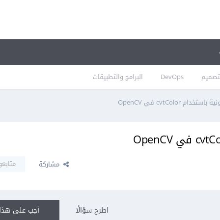
تصميم
DevOps
البرامج والتطبيقات
دام cvtColor في OpenCV
متابعو
مشاركة
اطرح سؤالًا
أجب على هذا 