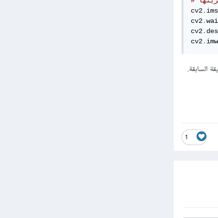
زينها
cv2
.
ims
cv2
.
wai
cv2
.
des
cv2
.
imw
نستخدم cv2.COLOR_BGR2GRAY بنفس الطريقة السابقة.
1