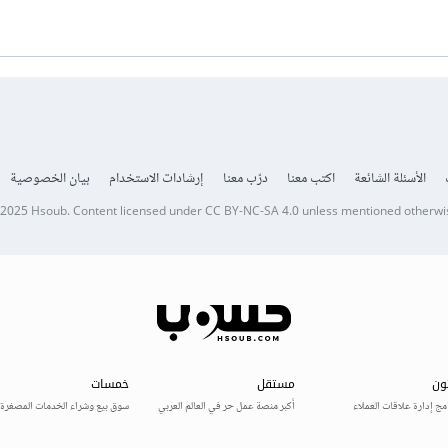
الأسئلة الشائعة
اكتب معنا
درّب معنا
إرشادات الاستخدام
بيان الخصوصية
 2025
Hsoub
.
Content licensed under
CC BY-NC-SA 4.0
unless mentioned otherwi