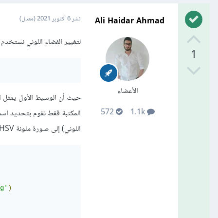
Ali Haidar Ahmad
نشر
6 أكتوبر 2021
(معدل)
لتغيير الفضاء اللوني نستخدم التابع cvtColor الذي له ال
1
الأعضاء
حيث أن الوسيط الأول يمثل ال
572
1.1k
اللوني) إلى صورة ملونة HSV نستخدم الكود cv2.COLOR_BGR2HSV كالتالي:
g'
)