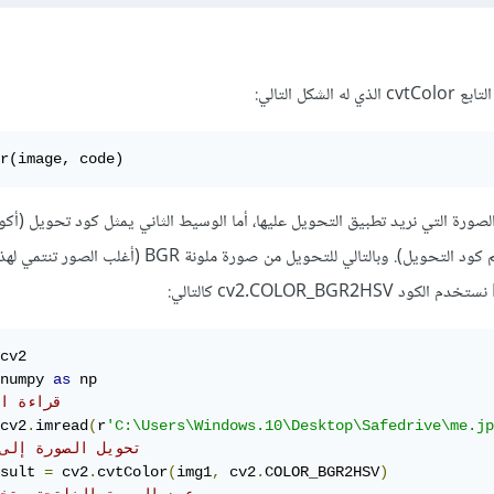
شكل التالي:
r(image, code)
صورة التي نريد تطبيق التحويل عليها، أما الوسيط الثاني يمثل كود تحويل (أكو
المكتبة فقط نقوم بتحديد اسم كود التحويل). وبالتالي للتحويل من صورة ملونة BGR (أ
numpy 
as
# قراءة ا
cv2
.
imread
(
r
'C:\Users\Windows.10\Desktop\Safedrive\me.jp
# HSV  تحويل الصورة إلى 
sult 
=
 cv2
.
cvtColor
(
img1
,
 cv2
.
COLOR_BGR2HSV
)