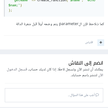
'getName'
=>
 create_function
(
'$name'
,
'echo 
$nam;'
)
);
كما تﻻحظ فإن الparameter يتم وضعه أولاً قبل شفرة الدالة
اقتباس
انضم إلى النقاش
يمكنك أن تنشر الآن وتسجل لاحقًا. إذا كان لديك حساب،
فسجل الدخول
الآن
لتنشر باسم حسابك.
أجب على هذا السؤال...