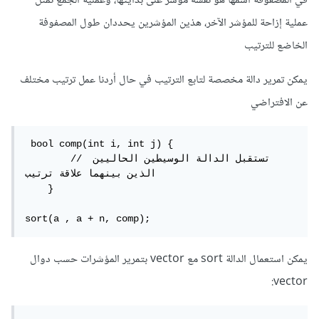
في المصفوفة اسمها هو نفسه مؤشر على بدايتها، وعملية الجمع تمثل
عملية إزاحة للمؤشر الآخر، هذين المؤشرين يحددان طول المصفوفة
الخاضع للترتيب
يمكن تمرير دالة مخصصة لتابع الترتيب في حال أردنا عمل ترتيب مختلف
عن الافتراضي
 bool comp(int i, int j) {

        // تستقبل الدالة الوسيطين الحاليين 
الذين بينهما علاقة ترتيب

    }

sort(a , a + n, comp);
يمكن استعمال الدالة sort مع vector بتمرير المؤشرات حسب دوال
vector: