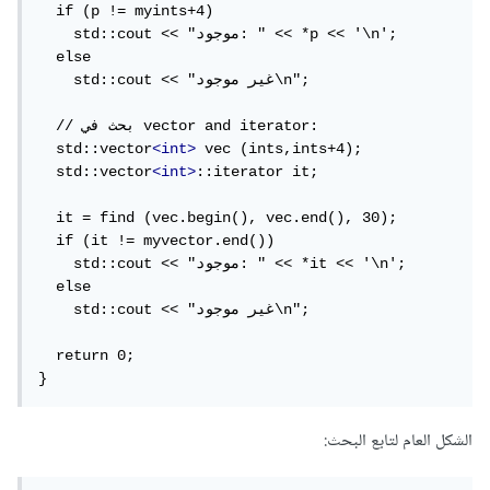
  if (p != myints+4)

    std::cout << "موجود: " << *p << '\n';

  else

    std::cout << "غير موجود\n";

  // بحث في vector and iterator:

  std::vector
<int>
 vec (ints,ints+4);

  std::vector
<int>
::iterator it;

  it = find (vec.begin(), vec.end(), 30);

  if (it != myvector.end())

    std::cout << "موجود: " << *it << '\n';

  else

    std::cout << "غير موجود\n";

  return 0;

}
الشكل العام لتابع البحث: