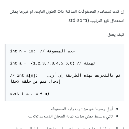
إن كنت تستخدم المصفوفات الساكنة ذات الطول الثابت، او غيرها يمكن
استعمال تابع الترتيب ()std::sort
كيف يعمل:
int n = 10;  // حجم المصفوفة

int a =  {1,2,3,7,8,4,5,6,0} // تهيئة 

// int a[n];   قم بالتعريف بهذه الطريقة إن أردن 
إدخال قيم من حلقة لاحقا

sort ( a , a + n)
أول وسيط هو مؤشر بدياية المصفوفة
ثاني وسيط يمثل مؤشر نهابة المجال الذينريد ترتريبه