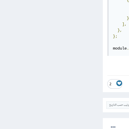
{
       
       
}
],
},
};
module
.
2
ترتيب حسب التاريخ