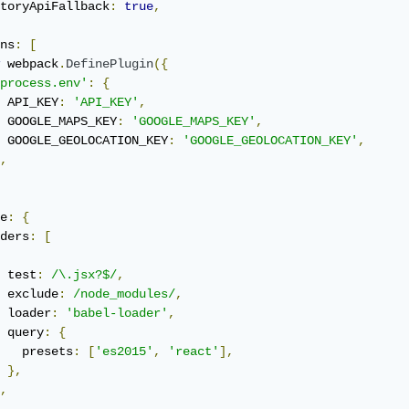
toryApiFallback
:
true
,
ns
:
[
 webpack
.
DefinePlugin
({
process.env'
:
{
 API_KEY
:
'API_KEY'
,
 GOOGLE_MAPS_KEY
:
'GOOGLE_MAPS_KEY'
,
 GOOGLE_GEOLOCATION_KEY
:
'GOOGLE_GEOLOCATION_KEY'
,
,
e
:
{
ders
:
[
 test
:
/\.jsx?$/
,
 exclude
:
/node_modules/
,
 loader
:
'babel-loader'
,
 query
:
{
   presets
:
[
'es2015'
,
'react'
],
},
,