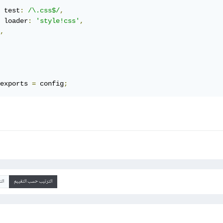
 test
:
/\.css$/
,
 loader
:
'style!css'
,
,
exports 
=
 config
;
الترتيب حسب التقييم
ال