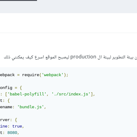
prod ليصبح الموقع اسرع كيف يمكنني ذلك
ebpack 
=
 require
(
'webpack'
);
onfig 
=
{
:
[
'babel-polyfill'
,
'./src/index.js'
],
t
:
{
ename
:
'bundle.js'
,
rver
:
{
ine
:
true
,
t
:
8080
,