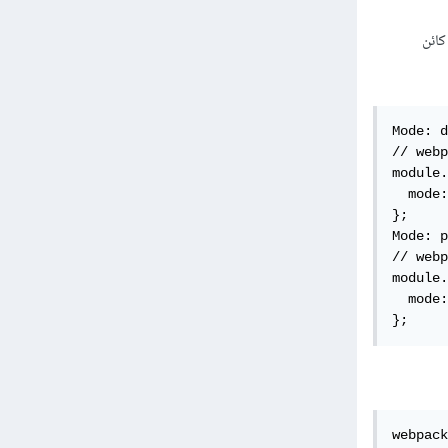
p و development من خلال الخاصية mode في كائن
Mode: d
// webp
module.
  mode:
};

Mode: p
// webp
module.
  mode:
};
webpack