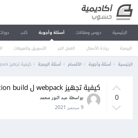
الرئيسية
دروس ومقالات
أسئلة وأجوبة
كتب
دورات
البرمجة
ريادة الأعمال
العمل الحر
التسويق والمبيعات
ال
الرئيسية
أسئلة وأجوبة
الأقسام
أسئلة البرمجة
كيفية تجهيز webpack ل production build
كيفية تجهيز webpack ل production build
0
بواسطة عبد النور محمد
9 سبتمبر 2021