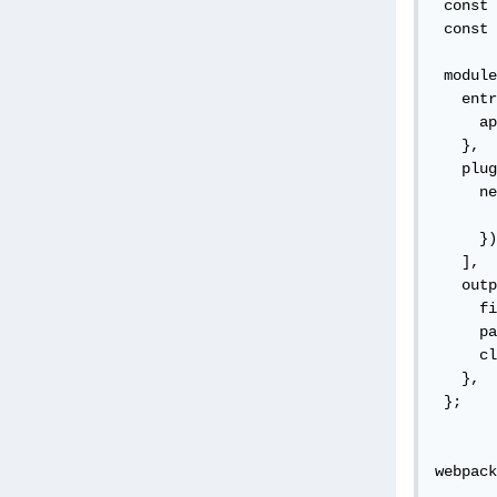
 const 
 const 
 module
   entr
     ap
   },

   plug
     ne
       
     })
   ],

   outp
     fi
     pa
     cl
   },

 };

webpack