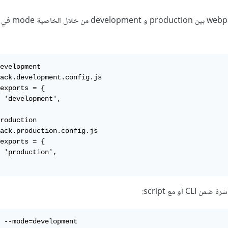
يمكن تحديد نمط تشغيل webpack بين roduction
evelopment

ack.development.config.js

exports = {

 'development',

roduction

ack.production.config.js

exports = {

 'production',

 أو مع script:
 --mode=development
