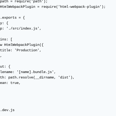
path = require('path');

HtmlWebpackPlugin = require('html-webpack-plugin');

.exports = {

y: {

p: './src/index.js',

ins: [

w HtmlWebpackPlugin({

title: 'Production',

,

ut: {

lename: '[name].bundle.js',

th: path.resolve(__dirname, 'dist'),

ean: true,

.dev.js
