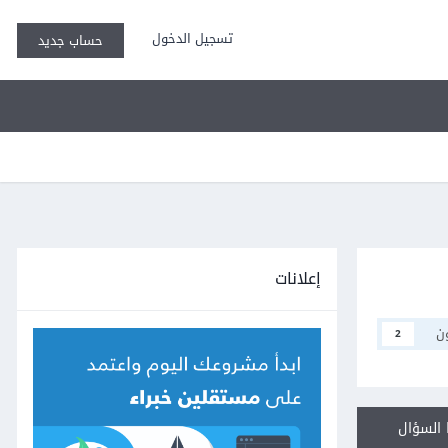
تسجيل الدخول
حساب جديد
إعلانات
ن
2
السؤال