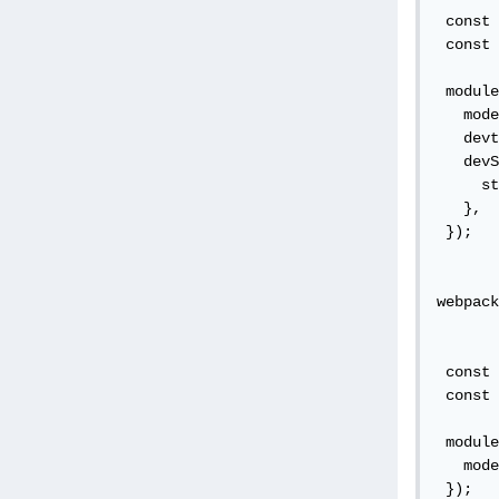
 const 
 const 
 module
   mode
   devt
   devS
     st
   },

 });

webpack
 const 
 const 
 module
   mode
 });