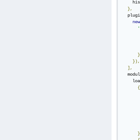
    his
},
  plugi
new
'
       
       
       
}
}),
],
  modul
    loa
{
       
       
       
       
       
}