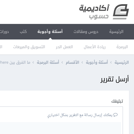
الرئيسية
دروس ومقالات
أسئلة وأجوبة
كتب
دورات
البرمجة
ريادة الأعمال
العمل الحر
التسويق والمبيعات
ال
الرئيسية
أسئلة وأجوبة
الأقسام
أسئلة البرمجة
ما الفرق بين where و having في قواعد بيانات SQL
أرسل تقرير
تبليغك
يمكنك إرسال رسالة مع التقرير بشكل اختياري