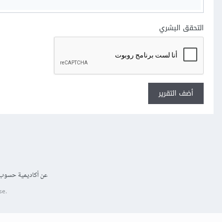
التحقق البشري
أضف التقرير
عن أكاديمية حسوب
se.