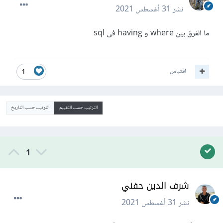
نشر
31 أغسطس 2021
ما الفرق بين where و having فى sql
اقتباس
1
الترتيب حسب التقييم
الترتيب حسب التاريخ
1
شرف الدين حفني
نشر
31 أغسطس 2021