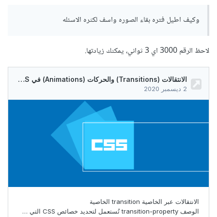
للخاصية bacjground img وهذا يعمل على تعديل
الصورة، عند وصول i لآهر المصفوفة نعيدها ل 0 لأول صورة
وكيف اطيل فتره بقاء الصوره واسف لكثره الاسئله
لاحظ الرقم 3000 اي 3 ثواني، يمكنك زيادتها.