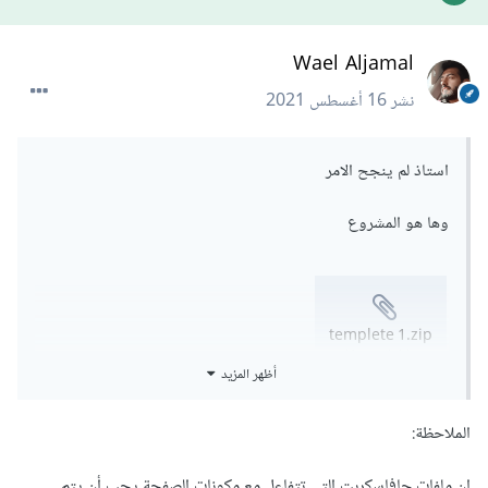
Wael Aljamal
نشر
16 أغسطس 2021
استاذ لم ينجح الامر
وها هو المشروع
templete 1.zip
Unavailable
أظهر المزيد
الملاحظة:
إن ملفات جافاسكربت التي تتفاعل مع مكونات الصفحة يجب أن يتم