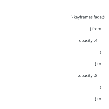
@keyframes fade {
from {
opacity: .4
}
to {
جيكويري:
opacity: .8;
التأثيرات والحركات في jQuery
}
التابع animate
التابع fadeToggle
to {