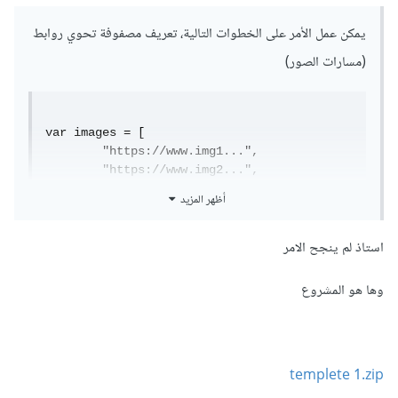
يمكن عمل الأمر على الخطوات التالية، تعريف مصفوفة تحوي روابط
(مسارات الصور)
var images = [

	"https://www.img1...",

	"https://www.img2...",

	"https://www.img3...",

أظهر المزيد
]
ثم نأخذ مرجع للعنصر في الصفحة الذي نضع له الخلفية:
استاذ لم ينجح الامر
وها هو المشروع
var imageHead = 
document.getElementById("image-head");

^^^^^^^^^^^^^
templete 1.zip