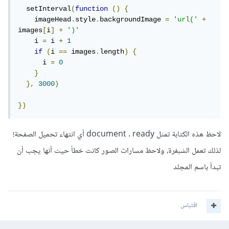
  setInterval
(
function
()
{
    imageHead
.
style
.
backgroundImage 
=
'url('
+
images
[
i
]
+
')'
    i 
=
 i 
+
1
if
(
i 
==
 images
.
length
)
{
      i 
=
0
}
},
3000
)
})
لاحظ هذه الكتابة تمثل document . ready أي انتهاء تحميل الصفحة!
لذلك تعمل الشبفرة، ولاحظ مسارات الصور كانت خطأ حيث أنها يجب أن
تبدأ باسم المجلد
اقتباس