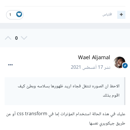
استخدم اسم المعرف Id للعنصر لديك (أو ضع له واحد مخصص)
اقتباس
1
ثم شيفرة جافاسكربت:
0
var i = 0;

setInterval(function() {

      imageHead.style.backgroundImage = 
Wael Aljamal
"url(" + images[i] + ")";

      i = i + 1;

نشر
17 أغسطس 2021
      if (i == images.length) {

        i =  0;

      }

الاحظ ان الصوره تنتقل فجاه اريد ظهورها بسلاسه وبطئ كيف
}, 1000);
اقوم بذلك
setInterval: هي دالة جافاسكربت، تأخذ function وتقوم
باستدعائه كل مدة زمنية (الوسيط الثاني)..
عليك في هذه الحالة استخدام المؤثرات إما في css transform أو عن
i هي متغير يحمل رقم الصورة، وعند كل تكرار (استدعاء كل
طريق جيكويري نفسها
1 ثانية) سيتم جلب مسار الصورة المطلوبة (التالية) وإسنادها