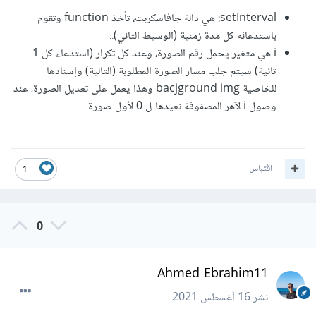
setInterval: هي دالة جافاسكربت، تأخذ function وتقوم
باستدعائه كل مدة زمنية (الوسيط الثاني)..
i هي متغير يحمل رقم الصورة، وعند كل تكرار (استدعاء كل 1
ثانية) سيتم جلب مسار الصورة المطلوبة (التالية) وإسنادها
للخاصية bacjground img وهذا يعمل على تعديل الصورة، عند
وصول i لآهر المصفوفة نعيدها ل 0 لأول صورة
اقتباس
1
0
Ahmed Ebrahim11
نشر
16 أغسطس 2021