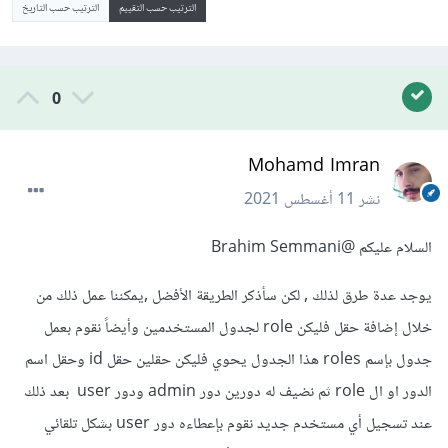
الترتيب حسب التقييم
الترتيب حسب التاريخ
0
Mohamd Imran
نشر
11 أغسطس 2021
السلام عليكم
@Brahim Semmani
يوجد عدة طرق لذلك , لكن سأذكر الطريقة الأفضل ,يمكننا عمل ذلك من
خلال إضافة حقل فليكن role لجدول المستخدمين وأيضاً نقوم بعمل
جدول بإسم roles هذا الجدول يحوي فليكن حقلين حقل id وحقل اسم
الدور او ال role ثم نضيف له دورين دور admin ودور user بعد ذلك
عند تسجيل أي مستخدم جديد نقوم بإعطاءه دور user بشكل تلقائي