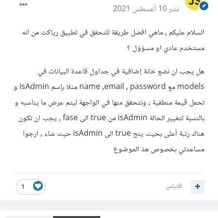
نشر
10 أغسطس 2021
السلام عليكم , ماهي افضل طريقة للتحقق في تطبيق رياكت من انه
مستخدم عادي او مسؤؤل ؟
هل يجب ان نضع خانة إضافية في جداول قاعدة البيانات في
models مع name ,email , password مثلا بإسم isAdmin و
تحمل قيمة منطقية , ونتحقق منها في الواجهة ليتم عرض ما يناسبه و
بالنسبة لتغيير الحالة isAdmin من true الى fase , يجب ان تكون
هناك رتبة أعلى بحيث ينح true الى isAdmin حيث شاء , ارجوا
مساعدتي بخصوص هذ الموضوع
اقتباس
1