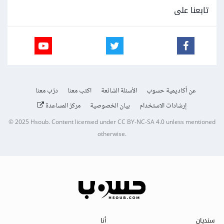
تابعنا على
عن أكاديمية حسوب
الأسئلة الشائعة
اكتب معنا
درّب معنا
إرشادات الاستخدام
بيان الخصوصية
مركز المساعدة
© 2025
Hsoub
.
Content licensed under
CC BY-NC-SA 4.0
unless mentioned
otherwise.