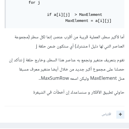
	for j

		if a[i][j]  > MaxElement 

			MaxElement = a[i][j]
أما لأكير سطر، العملية قريبة من أقرب عنصر، إنما لكل سطر (مجموعة
العناصر التي لها دليل i مشترك) أي ستكون ضمن حلقة j
نقوم بتعريف متغير ونجمع به عناصر هذا السطر، وخارج حلقة j نتأكد إن
حصلنا على مجموع أكبر جديد من خلال أيضا متغير معرف مسبقا
مثل MaxElement وليكن اسمه MaxSumRow..
حاولي تطبيق الأفكار و سنساعدك إن أخطأت في الشيفرة
اقتباس