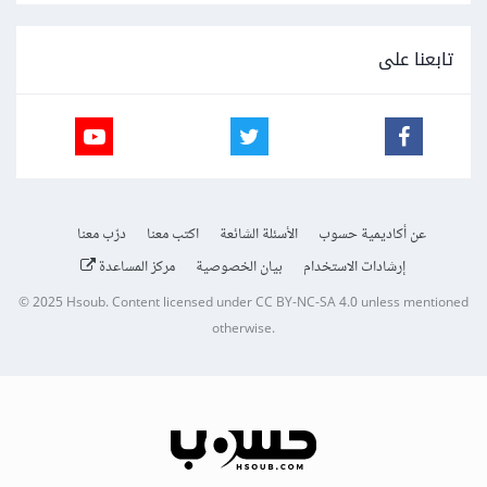
تابعنا على
عن أكاديمية حسوب
الأسئلة الشائعة
اكتب معنا
درّب معنا
إرشادات الاستخدام
بيان الخصوصية
مركز المساعدة
© 2025
Hsoub
.
Content licensed under
CC BY-NC-SA 4.0
unless mentioned
otherwise.