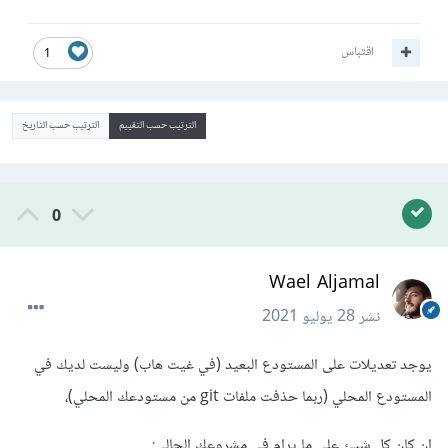
اقتباس
1
الترتيب حسب التقييم
الترتيب حسب التاريخ
0
Wael Aljamal
نشر
28 يوليو 2021
يوجد تعديلات على المستودع البعيد (في غيت هاب) وليست لديك في
المستودع المحلي (ربما حذفت ملفات git من مستودعك المحلي)،
إن كان كل شيئ على ما يرام في مشروعك الحالي: