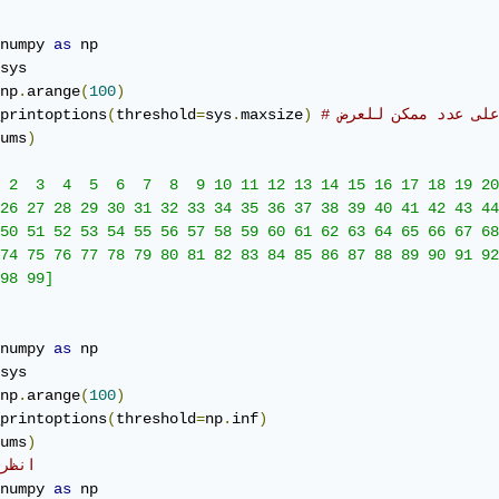
numpy 
as
sys

np
.
arange
(
100
)
أعلى عدد ممكن للعرض
)
maxsize
.
sys
=
threshold
(
printoptions
ums
)
 2  3  4  5  6  7  8  9 10 11 12 13 14 15 16 17 18 19 20
26 27 28 29 30 31 32 33 34 35 36 37 38 39 40 41 42 43 44
50 51 52 53 54 55 56 57 58 59 60 61 62 63 64 65 66 67 68
74 75 76 77 78 79 80 81 82 83 84 85 86 87 88 89 90 91 92
98 99]

numpy 
as
sys

np
.
arange
(
100
)
printoptions
(
threshold
=
np
.
inf
)
ums
)
# انظر
numpy 
as