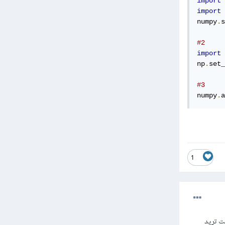
import
import
 
numpy
.
s
#2
import
 
np
.
set_
#3
numpy
.
a
1
ذا كنت تريد