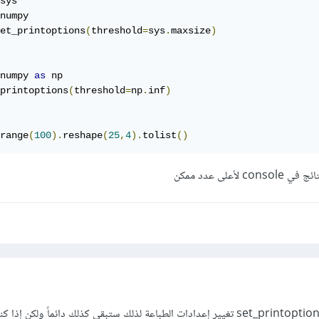
numpy

et_printoptions
(
threshold
=
sys
.
maxsize
)
numpy 
as
 np

printoptions
(
threshold
=
np
.
inf
)
range
(
100
).
reshape
(
25
,
4
).
tolist
()
على عدد ممكن
كما ترى أنه يمكنك من خلال set_printoptions تغيير إعدادات الطباعة لذلك ستبقى كذلك دائماً ولكن إ