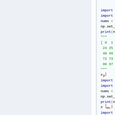
import
 
import
 
nums 
=
 
np
.
set_
print
(
n
"""

[ 0  1 
 24 25 
 48 49 
 72 73 
 96 97 
"""
#أو
import
 
import
 
nums 
=
 
np
.
set_
print
(
n
 أيضاًَ
import
 