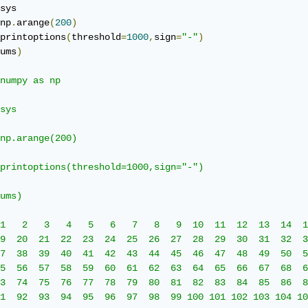
sys

np
.
arange
(
200
)
printoptions
(
threshold
=
1000
,
sign
=
"-"
)
ums
)
numpy as np

sys

np.arange(200)

printoptions(threshold=1000,sign="-")

ums)

1   2   3   4   5   6   7   8   9  10  11  12  13  14  1
9  20  21  22  23  24  25  26  27  28  29  30  31  32  3
7  38  39  40  41  42  43  44  45  46  47  48  49  50  5
5  56  57  58  59  60  61  62  63  64  65  66  67  68  6
3  74  75  76  77  78  79  80  81  82  83  84  85  86  8
1  92  93  94  95  96  97  98  99 100 101 102 103 104 10