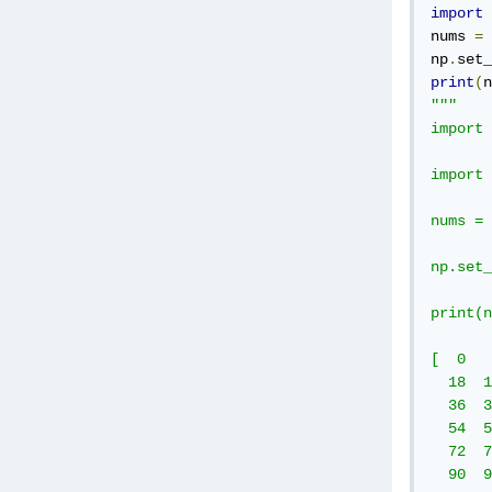
import
 
nums 
=
 
np
.
set_
print
(
n
"""

import 
import 
nums = 
np.set_
print(n
[  0   
  18  1
  36  3
  54  5
  72  7
  90  9