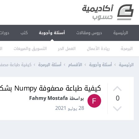
الرئيسية
دروس ومقالات
أسئلة وأجوبة
كتب
دورات
البرمجة
ريادة الأعمال
العمل الحر
التسويق والمبيعات
ال
الرئيسية
أسئلة وأجوبة
الأقسام
أسئلة البرمجة
كيفية طباعة مصفوفة Numpy بشك
كيفية طباعة مصفوفة Numpy بشكل كامل؟
0
بواسطة Fahmy Mostafa
28 يوليو 2021