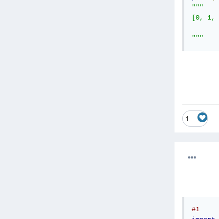
"""

[0, 1, 
"""
1
#1