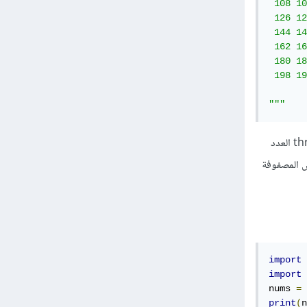
 108 10
 126 12
 144 14
 162 16
 180 18
 198 19
"""
أهم الوسطاء، precision عدد أرقام الدقة لطباعة النقطة العائمة floating point (الافتراضي 8). threshold العدد
لتلخيص بدلاً من العرض الكامل للمصفوفة (الافتراضي 1000). لعرض المصفوفة
import
 
import
 
nums 
=
 
print
(
n