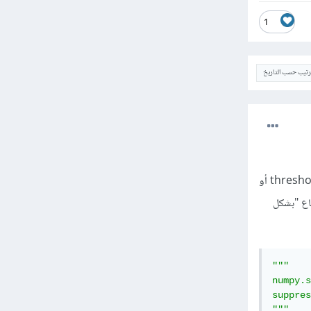
1
ترتيب حسب التاريخ
numpy.set_printoptions() وذلك اعتماداً على الوسيط threshold الذي يأخذ القيمتين threshold = np.inf أو
طباعة أول 1000 رقم بدون اقتطاع "بشكل
"""

numpy.s
suppres
"""