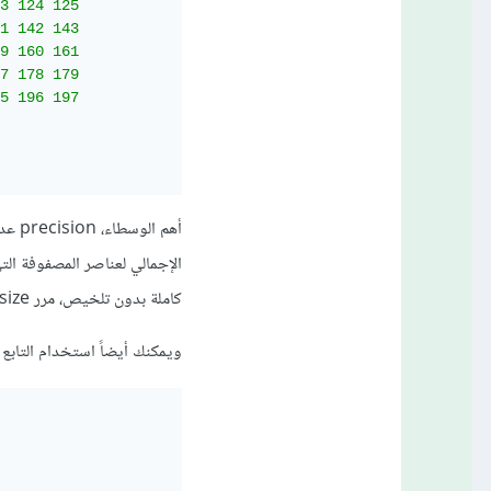
3 124 125

1 142 143

9 160 161

7 178 179

5 196 197

كاملة بدون تلخيص، مرر sys.maxsize. أو np.inf. أما linewidth فهو عدد المحارف في كل سطر.
ويمكنك أيضاً استخدام التابع tolist الذي يقوم بتحويلها إلى قائمة كالتالي: