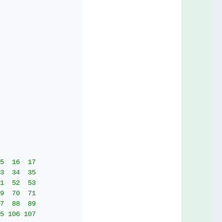
5  16  17

3  34  35

1  52  53

9  70  71

7  88  89

5 106 107
