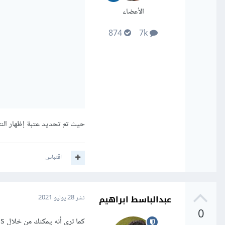
الأعضاء
874
7k
حيث تم تحديد عتبة إظهار النتائج في console لأ
اقتباس
عبدالباسط ابراهيم
نشر
28 يوليو 2021
0