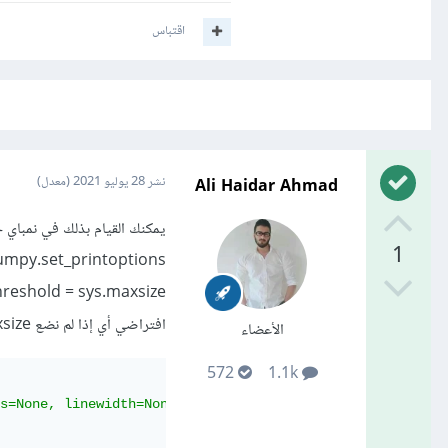
اقتباس
Ali Haidar Ahmad
نشر
28 يوليو 2021
(معدل)
يمكنك القيام بذلك في نمباي ح
1
افتراضي أي إذا لم نضع maxsize أو inf ":
الأعضاء
572
1.1k
s=None, linewidth=None,
