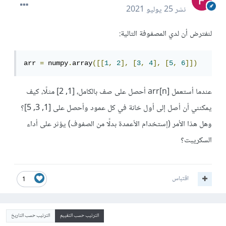
نشر
25 يوليو 2021
لنفترض أن لدي المصفوفة التالية:
arr 
=
 numpy
.
array
([[
1
,
2
],
[
3
,
4
],
[
5
,
6
]])
عندما أستعمل arr[n] أحصل على صف بالكامل، [1, 2] مثلًا، كيف
يمكنني أن أصل إلى أول خانة في كل عمود وأحصل على [1, 3, 5]؟
وهل هذا الأمر (إستخدام الأعمدة بدلًا من الصفوف) يؤثر على أداء
السكريبت؟
اقتباس
1
الترتيب حسب التقييم
الترتيب حسب التاريخ