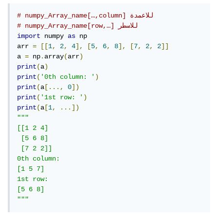
# numpy_Array_name[…,column] للاعمدة
# numpy_Array_name[row,…] للاسطر
import
 numpy 
as
 np

arr 
=
[[
1
,
2
,
4
],
[
5
,
6
,
8
],
[
7
,
2
,
2
]]
a 
=
 np
.
array
(
arr
)
print
(
a
)
print
(
'0th column: '
)
print
(
a
[...,
0
])
print
(
'1st row: '
)
print
(
a
[
1
,
...])
"""

[[1 2 4]

 [5 6 8]

 [7 2 2]]

0th column: 

[1 5 7]

1st row: 

[5 6 8]

"""