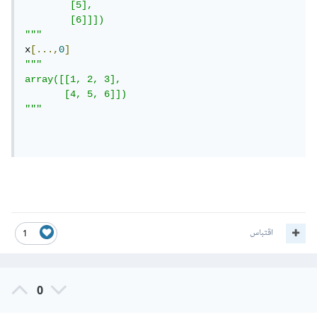
        [5],

        [6]]])

"""
x
[...,
0
]
"""

array([[1, 2, 3],

       [4, 5, 6]])

"""
اقتباس
1
0