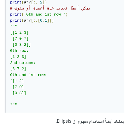
print
(
arr
[:,
2
])
# يمكن أيضًا تحديد عدة أعمدة أو صفوف
print
(
'0th and 1st row:'
)
print
(
arr
[:,[
0
,
1
]])
"""

[[1 2 3]

 [7 0 7]

 [0 8 2]]

0th row: 

[1 2 3]

2nd column: 

[3 7 2]

0th and 1st row:

[[1 2]

 [7 0]

 [0 8]]

"""
يمكنك أيضاً استخدام مفهوم ال Ellipsis: