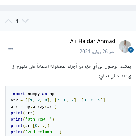
1
Ali Haidar Ahmad
نشر
26 يوليو 2021
يمكنك الوصول إلى أي جزء من أجزاء المصفوفة اعتماداً على مفهوم ال
slicing في نمباي:
import
 numpy 
as
 np

arr 
=
[[
1
,
2
,
3
],
[
7
,
0
,
7
],
[
0
,
8
,
2
]]
arr 
=
 np
.
array
(
arr
)
print
(
arr
)
print
(
'0th row: '
)
print
(
arr
[
0
,
:])
print
(
'2nd column: '
)