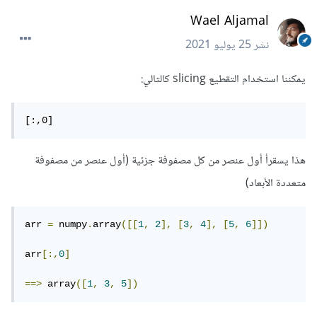
Wael Aljamal
نشر
25 يوليو 2021
يمكننا استخدام التقطيع slicing كالتالي:
[:,0]
هذا يسقرأ أول عنصر من كل مصفوفة جزئية (أول عنصر من مصفوفة
متعددة الأبعاد)
arr 
=
 numpy
.
array
([[
1
,
2
],
[
3
,
4
],
[
5
,
6
]])
arr
[:,
0
]
==>
 array
([
1
,
3
,
5
])