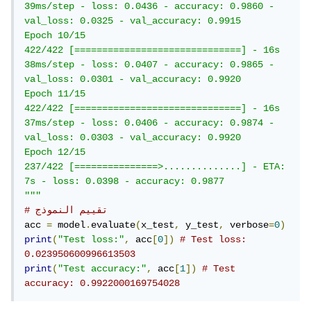
39ms/step - loss: 0.0436 - accuracy: 0.9860 - 
val_loss: 0.0325 - val_accuracy: 0.9915

Epoch 10/15

422/422 [==============================] - 16s 
38ms/step - loss: 0.0407 - accuracy: 0.9865 - 
val_loss: 0.0301 - val_accuracy: 0.9920

Epoch 11/15

422/422 [==============================] - 16s 
37ms/step - loss: 0.0406 - accuracy: 0.9874 - 
val_loss: 0.0303 - val_accuracy: 0.9920

Epoch 12/15

237/422 [===============>..............] - ETA: 
7s - loss: 0.0398 - accuracy: 0.9877

"""
# تقييم النموذج
acc 
=
 model
.
evaluate
(
x_test
,
 y_test
,
 verbose
=
0
)
print
(
"Test loss:"
,
 acc
[
0
])
# Test loss: 
0.023950600996613503
print
(
"Test accuracy:"
,
 acc
[
1
])
# Test 
accuracy: 0.9922000169754028