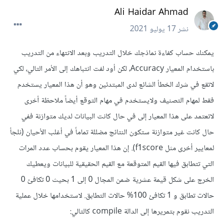
Ali Haidar Ahmad
نشر
17 يوليو 2021
يمكنك حساب كفاءة نماذجك خلال التدريب وبعد الانتهاء من التدريب
باستخدام المعيار Accuracy، لكن أود لفت انتباهك إلى الأمر التالي، لكي
لاتقع في شرك الخطأ الشائع لدى المبتدئين وهو أن هذا المعيار يستخدم
فقط لمهام التصنيف ولايستخدم في مهام التوقع أيضاً ملاحظة أخرى
لاتعتمد على هذا المعيار إلى في حال كانت البيانات لديك متوازنة ففي
حال كانت غير متوازنة ستكون النتائج مضللة تماماً في أغلب الأحيان (نلجأ
لمعايير أخرى مثل f1score). إن هذا المعيار يقوم بحساب عدد المرات
التي تتطابق فيها القيم المتوقعة مع القيم الحقيقية للبيانات ويعطيك
الخرج على شكل قيمة عشرية ضمن المجال 0 إلى 1 بحيث 0 تكافئ 0
حالات تطابق و 1 تكافئ 100% حالات التطابق. لاستخدامها خلال عملية
التدريب نقوم بتمريرها إلى الدالة compile كالتالي: