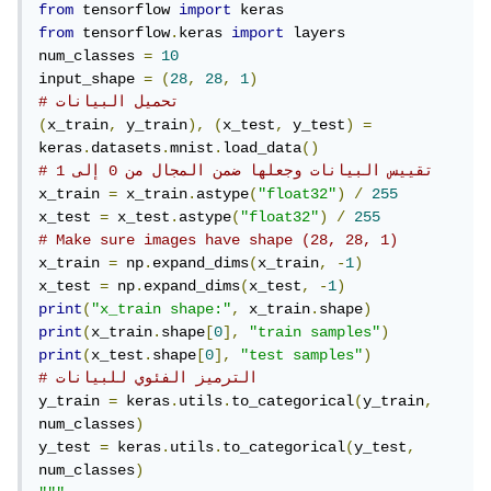
from
 tensorflow 
import
from
 tensorflow
.
keras 
import
 layers

num_classes 
=
10
input_shape 
=
(
28
,
28
,
1
)
# تحميل البيانات
(
x_train
,
 y_train
),
(
x_test
,
 y_test
)
=
keras
.
datasets
.
mnist
.
load_data
()
# تقييس البيانات وجعلها ضمن المجال من 0 إلى 1
x_train 
=
 x_train
.
astype
(
"float32"
)
/
255
x_test 
=
 x_test
.
astype
(
"float32"
)
/
255
# Make sure images have shape (28, 28, 1)
x_train 
=
 np
.
expand_dims
(
x_train
,
-
1
)
x_test 
=
 np
.
expand_dims
(
x_test
,
-
1
)
print
(
"x_train shape:"
,
 x_train
.
shape
)
print
(
x_train
.
shape
[
0
],
"train samples"
)
print
(
x_test
.
shape
[
0
],
"test samples"
)
# الترميز الفئوي للبيانات
y_train 
=
 keras
.
utils
.
to_categorical
(
y_train
,
num_classes
)
y_test 
=
 keras
.
utils
.
to_categorical
(
y_test
,
num_classes
)