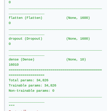
0         

_______________________________________________
__________________

flatten (Flatten)            (None, 1600)              
0         

_______________________________________________
__________________

dropout (Dropout)            (None, 1600)              
0         

_______________________________________________
__________________

dense (Dense)                (None, 10)                
16010     

===============================================
==================

Total params: 34,826

Trainable params: 34,826

Non-trainable params: 0

_______________________________________________
__________________

"""