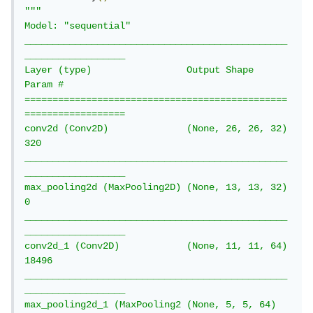
"""

Model: "sequential"

_______________________________________________
__________________

Layer (type)                 Output Shape              
Param #   

===============================================
==================

conv2d (Conv2D)              (None, 26, 26, 32)        
320       

_______________________________________________
__________________

max_pooling2d (MaxPooling2D) (None, 13, 13, 32)        
0         

_______________________________________________
__________________

conv2d_1 (Conv2D)            (None, 11, 11, 64)        
18496     

_______________________________________________
__________________

max_pooling2d_1 (MaxPooling2 (None, 5, 5, 64)          