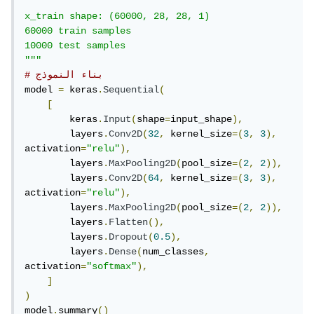
"""

x_train shape: (60000, 28, 28, 1)

60000 train samples

10000 test samples

"""
# بناء النموذج
model 
=
 keras
.
Sequential
(
[
        keras
.
Input
(
shape
=
input_shape
),
        layers
.
Conv2D
(
32
,
 kernel_size
=(
3
,
3
),
activation
=
"relu"
),
        layers
.
MaxPooling2D
(
pool_size
=(
2
,
2
)),
        layers
.
Conv2D
(
64
,
 kernel_size
=(
3
,
3
),
activation
=
"relu"
),
        layers
.
MaxPooling2D
(
pool_size
=(
2
,
2
)),
        layers
.
Flatten
(),
        layers
.
Dropout
(
0.5
),
        layers
.
Dense
(
num_classes
,
activation
=
"softmax"
),
]
)
model
.
summary
()