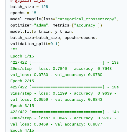
# تدريب النموذج
batch_size 
=
128
epochs 
=
15
model
.
compile
(
loss
=
"categorical_crossentropy"
,
optimizer
=
"adam"
,
 metrics
=[
"accuracy"
])
model
.
fit
(
x_train
,
 y_train
,
batch_size
=
batch_size
,
 epochs
=
epochs
,
validation_split
=
0.1
)
"""

Epoch 1/15

422/422 [==============================] - 13s 
29ms/step - loss: 0.7840 - accuracy: 0.7643 - 
val_loss: 0.0780 - val_accuracy: 0.9780

Epoch 2/15

422/422 [==============================] - 13s 
31ms/step - loss: 0.1199 - accuracy: 0.9639 - 
val_loss: 0.0559 - val_accuracy: 0.9843

Epoch 3/15

422/422 [==============================] - 14s 
33ms/step - loss: 0.0845 - accuracy: 0.9737 - 
val_loss: 0.0469 - val_accuracy: 0.9877

Epoch 4/15
