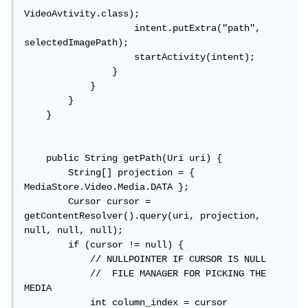
VideoAvtivity.class);

                    intent.putExtra("path", 
selectedImagePath);

                    startActivity(intent);

                }

            }

        }

    }

    public String getPath(Uri uri) {

        String[] projection = { 
MediaStore.Video.Media.DATA };

        Cursor cursor = 
getContentResolver().query(uri, projection, 
null, null, null);

        if (cursor != null) {

            // NULLPOINTER IF CURSOR IS NULL

            //  FILE MANAGER FOR PICKING THE 
MEDIA

            int column_index = cursor
