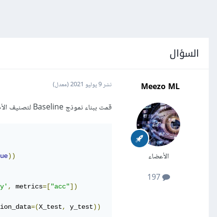
السؤال
Meezo ML
نشر
9 يوليو 2021
(معدل)
قمت ببناء نموذج Baseline لتصنيف الأصوات، الداتاسيت التي أعمل عليها هي مجموعة بيانات صوتية، أبعادها (400,50,95)
الأعضاء
ue
))
197
y'
,
 metrics
=[
"acc"
])
ion_data
=(
X_test
,
 y_test
))