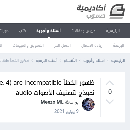
الرئيسية
دروس ومقالات
أسئلة وأجوبة
كتب
دورات
البرمجة
ريادة الأعمال
العمل الحر
التسويق والمبيعات
ال
الرئيسية
أسئلة وأجوبة
الأقسام
أسئلة البرمجة
ظهور الخطأ ValueError: Shapes (None, 1) and (None, 4) are incompatible أثناء بناء نموذج لتصنيف الأصوات audio
نموذج لتصنيف الأصوات audio
0
بواسطة Meezo ML
9 يوليو 2021