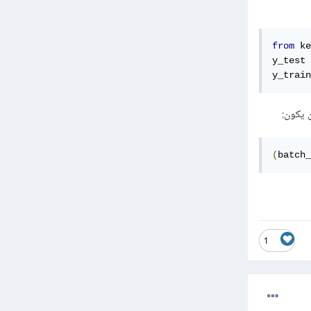
from
 ke
y_test 
y_train
(
batch_
1