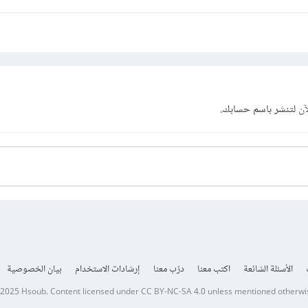
آن
لتنشر باسم حسابك.
الأسئلة الشائعة
اكتب معنا
درّب معنا
إرشادات الاستخدام
بيان الخصوصية
 2025
Hsoub
.
Content licensed under
CC BY-NC-SA 4.0
unless mentioned otherwi