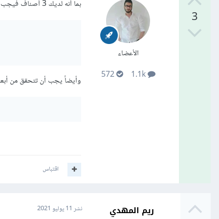
بما أنه لديك 3 أصناف فيجب أن تقوم بتحويل ال y_train و y_test إلى الترميز الفئوي أي One-Hot أي:
3
الأعضاء
572
1.1k
وأيضاً يجب أن تتحقق من أبعاد المدخلات لديك في طبقة M
اقتباس
ريم المهدي
نشر
11 يوليو 2021