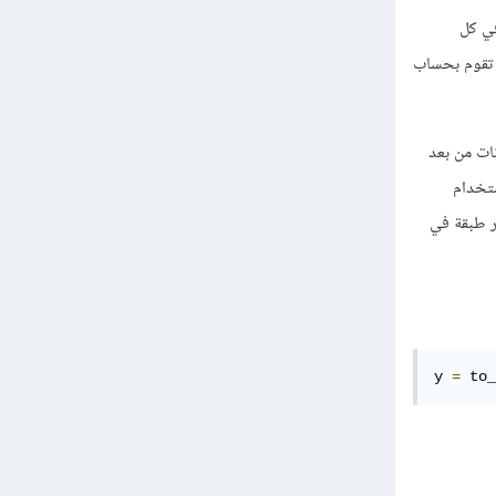
في كل
الترميز المناسب لها حسب دالة حساب الخطأ loss function والتي تقوم بحساب
to_categoric والتي تحول البيانات من بعد
تم إستخدام
الأعمدة في أخر طبقة في
y 
=
 to_