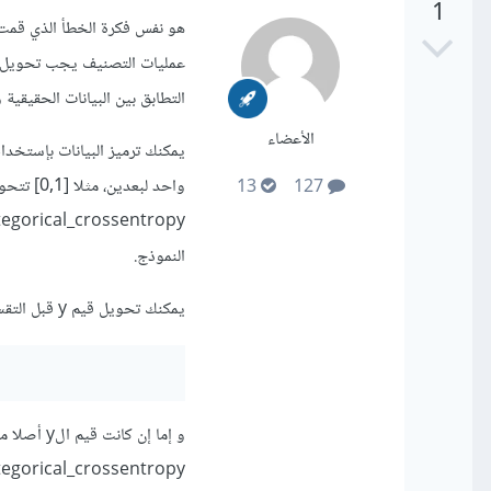
1
هو نفس فكرة الخطأ الذي قم
التطابق بين البيانات الحقيقية 
الأعضاء
13
127
النموذج.
يمكنك تحويل قيم y قبل التقسيم أو بعده كما ذكر
egorical_crossentropy.