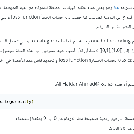
ت بشرحه
هنا
وهو يعني عدم تطابق البيانات المدخلة للنموذج مع القيم المتوقعة، 
عمليات التصنيف يجب تحويل قيم y إلى 
و المتوقعة من النموذج.
يمكنك ترميز البيانات بإستخدام one hot encoding بإستخدام الدالة al
واحد لبعدين، مثلا [0,1] تتحول إلى [[1,0],[0,1]] لاحظ أن الأن أصبح لدينا عمودين. في هذه الحالة سي
categorical_crossentropy كدالة لحساب الخسارة loss function و تحديد نفس عدد 
.
@Ali Haidar Ahmad
categorical
(
y
)
و إما إن كانت قيم الy أصلا مقسمة إلى قيم رقمية صحيحة مثلا الارقام من 0 إلى 9 يمكننا إستخدام
sparse_cat