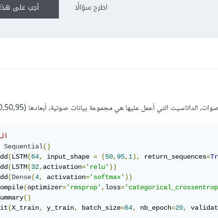
اطرح سؤالًا
أجب على هذا 
# ا
Sequential
()
dd
(
LSTM
(
64
,
 input_shape 
=
(
50
,
95
,
1
),
 return_sequences
=
Tr
dd
(
LSTM
(
32
,
activation
=
'relu'
))
dd
(
Dense
(
4
,
 activation
=
'softmax'
))
ompile
(
optimizer
=
'rmsprop'
,
loss
=
'categorical_crossentrop
ummary
()
it
(
X_train
,
 y_train
,
 batch_size
=
64
,
 nb_epoch
=
20
,
 validat