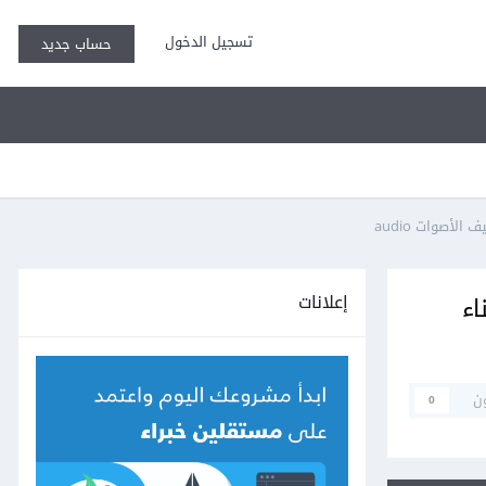
تسجيل الدخول
حساب جديد
إعلانات
ValueError: أثناء بناء
ن
0