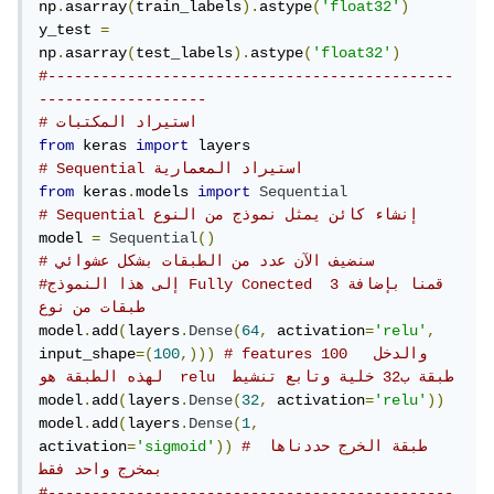
np
.
asarray
(
train_labels
).
astype
(
'float32'
)
y_test 
=
np
.
asarray
(
test_labels
).
astype
(
'float32'
)
#----------------------------------------------
-------------------
# استيراد المكتبات
from
 keras 
import
# Sequential استيراد المعمارية 
from
 keras
.
models 
import
Sequential
# Sequential إنشاء كائن يمثل نموذج من النوع 
model 
=
Sequential
()
# سنضيف الآن عدد من الطبقات بشكل عشوائي
#إلى هذا النموذج Fully Conected قمنا بإضافة 3 
طبقات من نوع  
model
.
add
(
layers
.
Dense
(
64
,
 activation
=
'relu'
,
# features 100  والدخل 
,)))
100
=(
input_shape
لهذه الطبقة هو  relu  طبقة ب32 خلية وتابع تنشيط 
model
.
add
(
layers
.
Dense
(
32
,
 activation
=
'relu'
))
model
.
add
(
layers
.
Dense
(
1
,
# طبقة الخرج حددناها 
))
'sigmoid'
=
activation
بمخرج واحد فقط
#----------------------------------------------