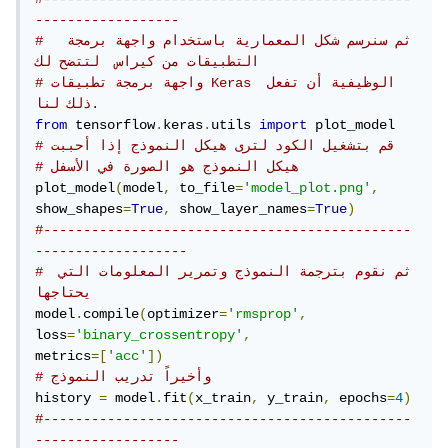
------------------
#  ثم سنرسم شكل المعمارية باستخدام واجهة برمجة 
التطبيقات من كيراس  لتتضح لك
# واجهة برمجة تطبيقات Keras الوظيفية أن تفعل 
ذلك لنا.
from
 tensorflow
.
keras
.
utils 
import
# قم بتشغيل الكود لترى هيكل النموذج إذا أحببت
# هيكل النموذج هو الصورة في الأسفل
plot_model
(
model
,
 to_file
=
'model_plot.png'
,
show_shapes
=
True
,
 show_layer_names
=
True
)
#----------------------------------------------
-------------------
# ثم نقوم بترجمة النموذج وتمرير المعلومات التي 
يحتاجها
model
.
compile
(
optimizer
=
'rmsprop'
,
loss
=
'binary_crossentropy'
,
metrics
=[
'acc'
])
# وأخيراً تدريب النموذج
history 
=
 model
.
fit
(
x_train
,
 y_train
,
 epochs
=
4
)
#----------------------------------------------
------------------