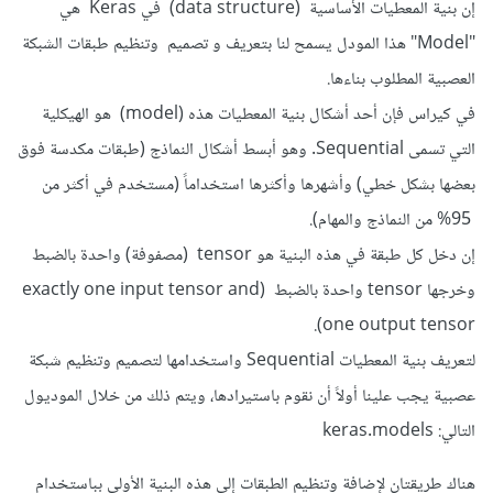
إن بنية المعطيات الأساسية (data structure) في Keras هي
"Model" هذا المودل يسمح لنا بتعريف و تصميم وتنظيم طبقات الشبكة
العصبية المطلوب بناءها.
في كيراس فإن أحد أشكال بنية المعطيات هذه (model) هو الهيكلية
التي تسمى Sequential. وهو أبسط أشكال النماذج (طبقات مكدسة فوق
بعضها بشكل خطي) وأشهرها وأكثرها استخداماً (مستخدم في أكثر من
95% من النماذج والمهام).
إن دخل كل طبقة في هذه البنية هو tensor (مصفوفة) واحدة بالضبط
وخرجها tensor واحدة بالضبط (exactly one input tensor and
one output tensor).
لتعريف بنية المعطيات Sequential واستخدامها لتصميم وتنظيم شبكة
عصبية يجب علينا أولاً أن نقوم باستيرادها، ويتم ذلك من خلال الموديول
التالي: keras.models
هناك طريقتان لإضافة وتنظيم الطبقات إلى هذه البنية الأولى بباستخدام