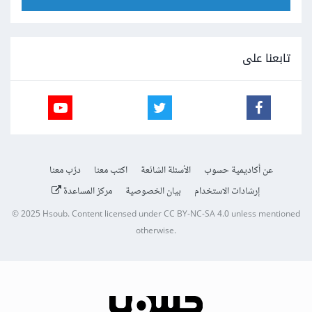
تابعنا على
عن أكاديمية حسوب
الأسئلة الشائعة
اكتب معنا
درّب معنا
إرشادات الاستخدام
بيان الخصوصية
مركز المساعدة
© 2025
Hsoub
.
Content licensed under
CC BY-NC-SA 4.0
unless mentioned
otherwise.