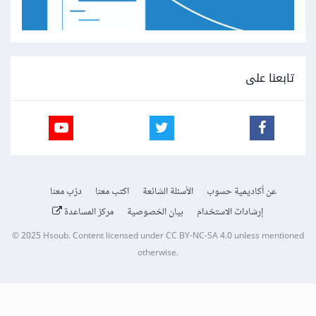
تابعنا على
عن أكاديمية حسوب
الأسئلة الشائعة
اكتب معنا
درّب معنا
إرشادات الاستخدام
بيان الخصوصية
مركز المساعدة
© 2025
Hsoub
.
Content licensed under
CC BY-NC-SA 4.0
unless mentioned
otherwise.