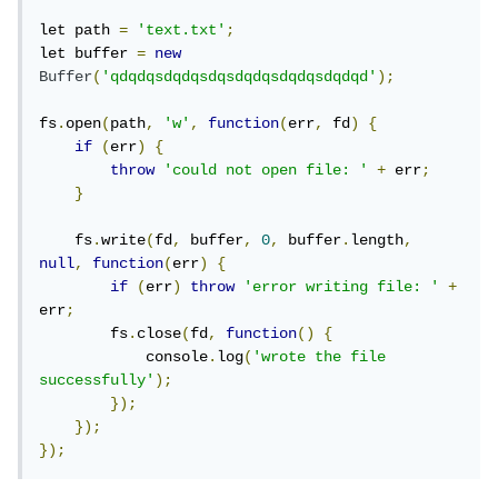
let path 
=
'text.txt'
;
let buffer 
=
new
Buffer
(
'qdqdqsdqdqsdqsdqdqsdqdqsdqdqd'
);
fs
.
open
(
path
,
'w'
,
function
(
err
,
 fd
)
{
if
(
err
)
{
throw
'could not open file: '
+
 err
;
}
    fs
.
write
(
fd
,
 buffer
,
0
,
 buffer
.
length
,
null
,
function
(
err
)
{
if
(
err
)
throw
'error writing file: '
+
err
;
        fs
.
close
(
fd
,
function
()
{
            console
.
log
(
'wrote the file 
successfully'
);
});
});
});