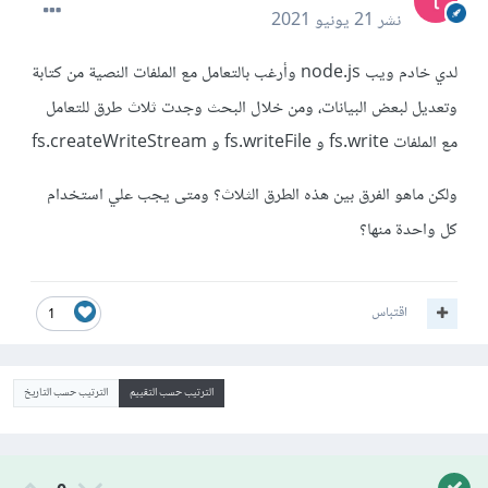
نشر
21 يونيو 2021
لدي خادم ويب node.js وأرغب بالتعامل مع الملفات النصية من كتابة
وتعديل لبعض البيانات، ومن خلال البحث وجدت ثلاث طرق للتعامل
مع الملفات fs.write و fs.writeFile و fs.createWriteStream
ولكن ماهو الفرق بين هذه الطرق الثلاث؟ ومتى يجب علي استخدام
كل واحدة منها؟
اقتباس
1
الترتيب حسب التقييم
الترتيب حسب التاريخ