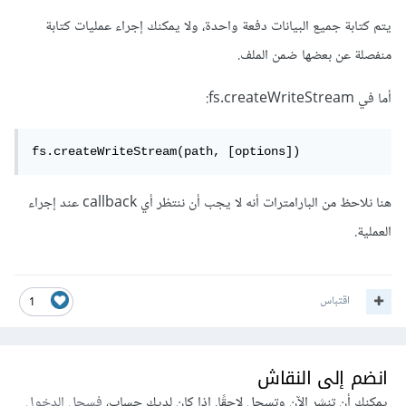
يتم كتابة جميع البيانات دفعة واحدة، ولا يمكنك إجراء عمليات كتابة
منفصلة عن بعضها ضمن الملف.
أما في fs.createWriteStream:
fs.createWriteStream(path, [options])
هنا نلاحظ من البارامترات أنه لا يجب أن ننتظر أي callback عند إجراء
العملية.
اقتباس
1
انضم إلى النقاش
يمكنك أن تنشر الآن وتسجل لاحقًا. إذا كان لديك حساب،
فسجل الدخول