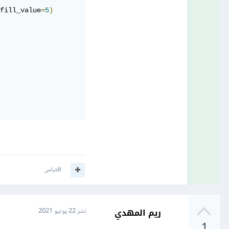
fill_value
=
5
)
اقتباس
ريم المهدي
نشر
22 يونيو 2021
1