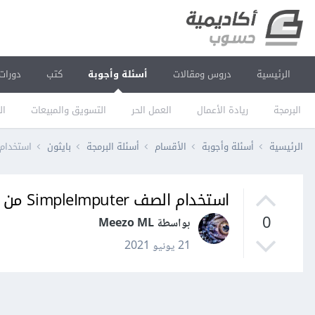
الرئيسية
دروس ومقالات
أسئلة وأجوبة
كتب
دورات
البرمجة
ريادة الأعمال
العمل الحر
التسويق والمبيعات
ال
الرئيسية
أسئلة وأجوبة
الأقسام
أسئلة البرمجة
بايثون
استخدام الصف SimpleImputer من مكتبة Sklearn
استخدام الصف SimpleImputer من مكتبة Sklearn للتعامل مع القيم المفقودة في البيانات
0
بواسطة Meezo ML
21 يونيو 2021