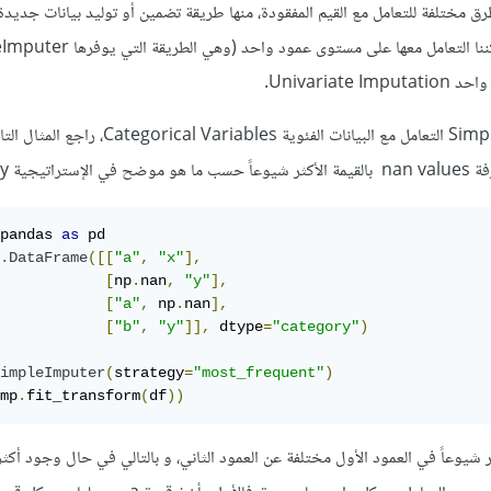
رق مختلفة للتعامل مع القيم المفقودة، منها طريقة تضمين أو توليد بيانات جديد
Univaria.
يمكن ايضاً للدالة SimpleImputer التعامل مع البيانات الفئوية  Variables
 strategy.
pandas 
as
 pd

.
DataFrame
([[
"a"
,
"x"
],
[
np
.
nan
,
"y"
],
[
"a"
,
 np
.
nan
],
[
"b"
,
"y"
]],
 dtype
=
"category"
)
impleImputer
(
strategy
=
"most_frequent"
)
mp
.
fit_transform
(
df
))
 شيوعاً في العمود الأول مختلفة عن العمود الثاني، و بالتالي في حال وجود أكث