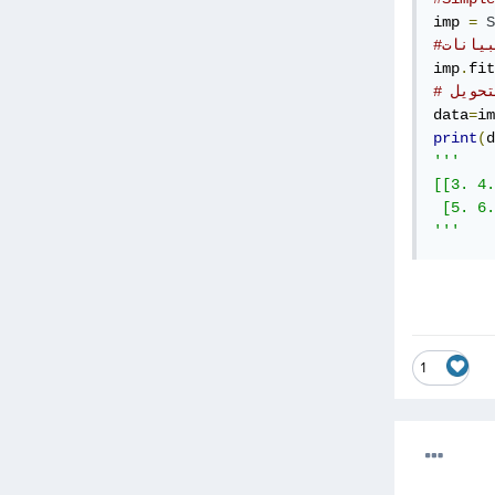
imp 
=
S
imp
.
fit
تحويل
data
=
im
print
(
d
'''

[[3. 4.
 [5. 6.
'''
1