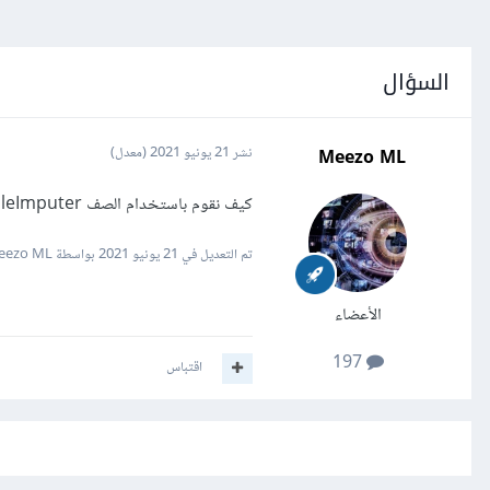
السؤال
Meezo ML
نشر
21 يونيو 2021
(معدل)
كيف نقوم باستخدام الصف SimpleImputer من مكتبة Sklearn للتعامل مع القيم المفقودة في البيانات؟
تم التعديل في
21 يونيو 2021
بواسطة Meezo ML
الأعضاء
197
اقتباس