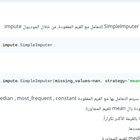
.
impute
.
SimpleImputer
.
impute
.
SimpleImputer
(
missing_values
=
nan
,
 strategy
=
'mean