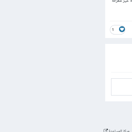
خذ قيمة a و يبدلها معم كل قيمة غير معرفة
1
مركز المساعدة