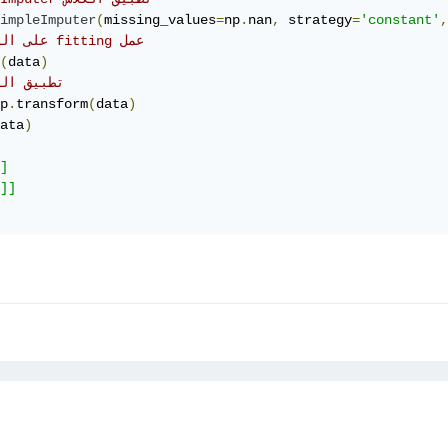
impleImputer
(
missing_values
=
np
.
nan
,
 strategy
=
'constant'
,
#على البيانات fitting عمل 
(
data
)
# تطبيق ال
p
.
transform
(
data
)
ata
)
]

]]
