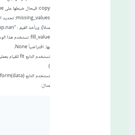
copy: فيحال ضبطها على true سيتم إنشاء نسخة من البيانات أي لن يكون التعديل على البيانات الأصلية.
مثلاً). ويأخذ القيم : "int, float, str, np.nan or None, default="np.nan
بها. افتراضياً None.
)
نستخدم التابع transform(data) لتطبيق التحويل (استبدال القيم المفقودة)
مثال: