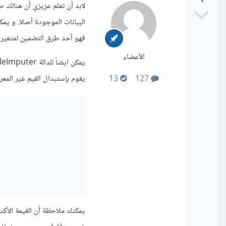
لابد أن تعلم عزيزي أن هنالك ط
فهو أحد طرق التضمين لمتغير واحد te Imputation
الأعضاء
يقوم بإستبدال القيم غير المعرفة nan values بالقيمة الأكثر شيوعاً حسب ما هو موضح في الإستراتيجية
13
127
يمكنك ملاحظة أن القيمة الأكثر