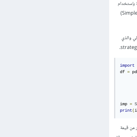
ة بإستخدام
البيانات الموجودة أصلا. و يمكننا التعامل معها على مستوى عمود واحد (وهي الطريقة التي يوفرها SimpleImputer)
Categorical، راجع المثال التالي والذي
import
 
df 
=
 pd
imp 
=
S
print
(
i
ر من قيمة