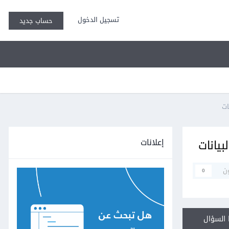
تسجيل الدخول
حساب جديد
إعلانات
ن
0
السؤال