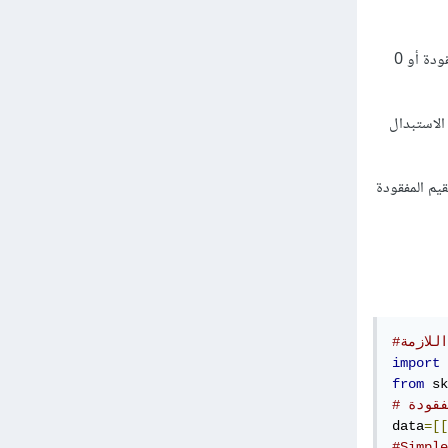
missing_values: تحديد القيم التي تعتبرها كقيم مفقودة في بياناتك (مثلاً وجود NAN يعني أن القيمة مفقودة أو 0
القيمة التي نريد الاستبدال
ل مع القيم المفقودة
للازمة
import
 
from
 sk
فقودة
data
=[[