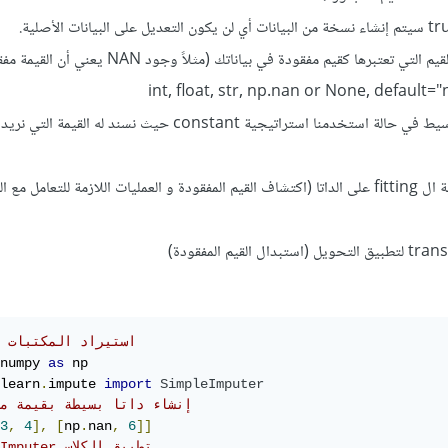
fill_value: نستخدم هذا الوسيط في حالة استخدمنا استراتيجية constant حيث نسند له 
نستخدم التابع fit للقيام بعملية ال fitting على الداتا (اكتشاف القيم المفقودة و العمليات اللازمة للتعام
#استيراد المكتبات ا
numpy 
as
learn
.
impute 
import
SimpleImputer
# إنشاء داتا بسيطة بقيمة م
3
,
4
],
[
np
.
nan
,
6
]]
#SimpleImputer تطبيق الكلاس 