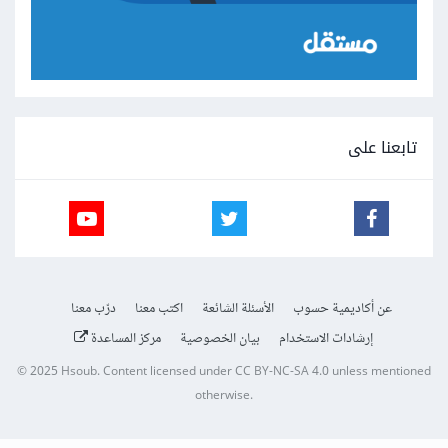
تابعنا على
عن أكاديمية حسوب
الأسئلة الشائعة
اكتب معنا
درّب معنا
إرشادات الاستخدام
بيان الخصوصية
مركز المساعدة
© 2025
Hsoub
.
Content licensed under
CC BY-NC-SA 4.0
unless mentioned
otherwise.