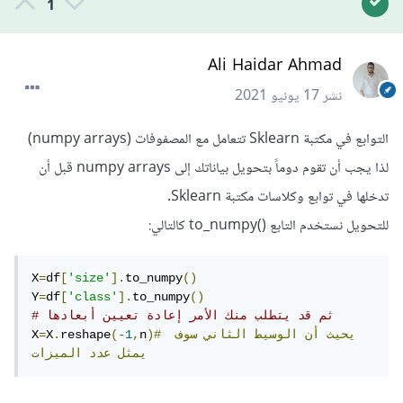
1
Ali Haidar Ahmad
نشر
17 يونيو 2021
التوابع في مكتبة Sklearn تتعامل مع المصفوفات (numpy arrays)
لذا يجب أن تقوم دوماً بتحويل بياناتك إلى numpy arrays قبل أن
تدخلها في توابع وكلاسات مكتبة Sklearn.
للتحويل نستخدم التابع ()to_numpy كالتالي:
X
=
df
[
'size'
].
to_numpy
()
Y
=
df
[
'class'
].
to_numpy
()
# ثم قد يتطلب منك الأمر إعادة تعيين أبعادها
يحيث
أن
الوسيط
الثاني
سوف
)#
n
,
1
(-
reshape
.
X
=
X
يمثل
عدد
الميزات