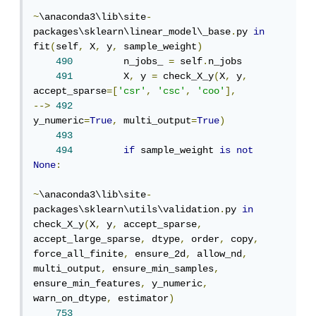
~
\anaconda3\lib\site
-
packages\sklearn\linear_model\_base
.
py 
in
fit
(
self
,
 X
,
 y
,
 sample_weight
)
490
         n_jobs_ 
=
 self
.
n_jobs

491
         X
,
 y 
=
 check_X_y
(
X
,
 y
,
accept_sparse
=[
'csr'
,
'csc'
,
'coo'
],
-->
492
y_numeric
=
True
,
 multi_output
=
True
)
493
494
if
 sample_weight 
is
not
None
:
~
\anaconda3\lib\site
-
packages\sklearn\utils\validation
.
py 
in
check_X_y
(
X
,
 y
,
 accept_sparse
,
accept_large_sparse
,
 dtype
,
 order
,
 copy
,
force_all_finite
,
 ensure_2d
,
 allow_nd
,
multi_output
,
 ensure_min_samples
,
ensure_min_features
,
 y_numeric
,
warn_on_dtype
,
 estimator
)
753