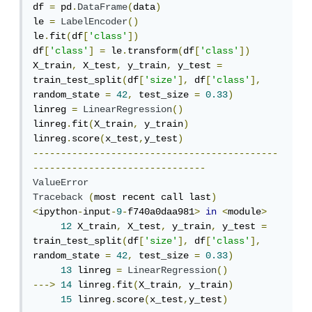
df 
=
 pd
.
DataFrame
(
data
)
le 
=
LabelEncoder
()
le
.
fit
(
df
[
'class'
])
df
[
'class'
]
=
 le
.
transform
(
df
[
'class'
])
X_train
,
 X_test
,
 y_train
,
 y_test 
=
train_test_split
(
df
[
'size'
],
 df
[
'class'
],
random_state 
=
42
,
 test_size 
=
0.33
)
linreg 
=
LinearRegression
()
linreg
.
fit
(
X_train
,
 y_train
)
linreg
.
score
(
x_test
,
y_test
)
--------------------------------------------
-------------------------------
ValueError
Traceback
(
most recent call last
)
<
ipython
-
input
-
9
-
f740a0daa981
>
in
<
module
>
12
 X_train
,
 X_test
,
 y_train
,
 y_test 
=
train_test_split
(
df
[
'size'
],
 df
[
'class'
],
random_state 
=
42
,
 test_size 
=
0.33
)
13
 linreg 
=
LinearRegression
()
--->
14
 linreg
.
fit
(
X_train
,
 y_train
)
15
 linreg
.
score
(
x_test
,
y_test
)