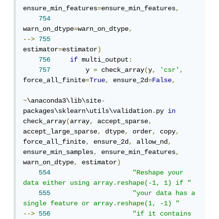
ensure_min_features
=
ensure_min_features
,
754
warn_on_dtype
=
warn_on_dtype
,
-->
755
estimator
=
estimator
)
756
if
 multi_output
:
757
         y 
=
 check_array
(
y
,
'csr'
,
force_all_finite
=
True
,
 ensure_2d
=
False
,
~
\anaconda3\lib\site
-
packages\sklearn\utils\validation
.
py 
in
check_array
(
array
,
 accept_sparse
,
accept_large_sparse
,
 dtype
,
 order
,
 copy
,
force_all_finite
,
 ensure_2d
,
 allow_nd
,
ensure_min_samples
,
 ensure_min_features
,
warn_on_dtype
,
 estimator
)
554
"Reshape your 
data either using array.reshape(-1, 1) if "
555
"your data has a 
single feature or array.reshape(1, -1) "
-->
556
"if it contains 