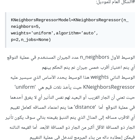
#الشكل العام للموديل:
KNeighborsRegressorModel=KNeighborsRegressor(n_
neighbors=5, 
weights='uniform',algorithm=’auto’, 
p=2,n_jobs=None)
الوسيط الأول n_neighbors عدد الجيران المستخدم في عملية التوقع
أي يتم اختيار أقرب خمس جيران ثم يتم الحكم بينهم
الوسيط الثاني weights هذا الوسيط يحدد الأساس الذي سيسير عليه
KNeighborsRegressor حيث يأخذ ثلاث قيم هي ‘uniform’
حيث تعني أن الجار القريب أو البعيد لهم نفس التأثير أي لا يفرق أحدهما
في عملية التوقع أما ‘distance’ هنا يتم اعتماد المسافه كعامل تقييم
أي الاقرب مسافه إلى المثال الذي يتم التنبؤ بقيمته بتالي سوف يكون تأثير
الجار ذو المسافة الأقل أكبر من الجار ذو المسافة الأبعد أما القيمه الثالثه
فيمكن إعطاءه داله من بناء المبرمج لتدخل في عملية التقييم