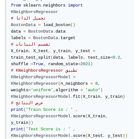
from
 sklearn
.
neighbors 
import
KNeighborsRegressor
# تحميل الداتا
BostonData
=
 load_boston
()
data 
=
BostonData
.
data

labels 
=
BostonData
.
# تقسيم البيانات
X_train
,
 X_test
,
 y_train
,
 y_test 
=
train_test_split
(
data
,
 labels
,
 test_size
=
0.2
,
shuffle 
=
True
,
 random_state
=
2021
)
# KNeighborsRegressor تطبيق 
KNeighborsRegressorModel
=
KNeighborsRegressor
(
n_neighbors 
=
8
,
weights
=
'uniform'
,
algorithm 
=
'auto'
)
KNeighborsRegressorModel
.
fit
(
X_train
,
 y_train
)
# عرض النتائج
print
(
'Train Score is : '
,
KNeighborsRegressorModel
.
score
(
X_train
,
y_train
))
print
(
'Test Score is : '
,
KNeighborsRegressorModel
.
score
(
X_test
,
 y_test
))