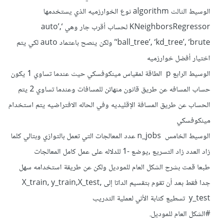
الوسيط الثالث algorithm نوع الخوارزميه الذي يستخدمها
KNeighborsRegressor لحساب أقرب جار وهي ‘auto’,
‘ball_tree’, ‘kd_tree’, ‘brute’ ولكن ينصح باعتماد auto لكي يتم
اختيار أفضل خوارزميه
الوسيط الرابع p الطاقة لمقياس مينكوفسكي حيث عندما تساوي 1 يكون
حساب المسافه عن طريق قانون منهاتن للمسافات وعندما تساوي 2 يتم
الحساب عن طريق المسافة الإقليديه وفي الحاله الافتراضيه يتم استخدام
مينكوفسكي
الوسيط الخامس n_jobs عدد المعالجات التي تعمل بالتوازي وبتالي كلما
زاد العدد زاد التسريع ,يوضع -1 للدلاله على عمل كامل المعالجات
طبعا قمت بشرح الشكل العام للموديل ولكن عن طريقة استخدامه سهل
جدا فقط بعد أن تقوم بتقسيم الداتا إلى X_train, y_train,X_test,
y_test تسطيع كتابة الأتي لعملية التدريب
#الشكل العام للموديل.