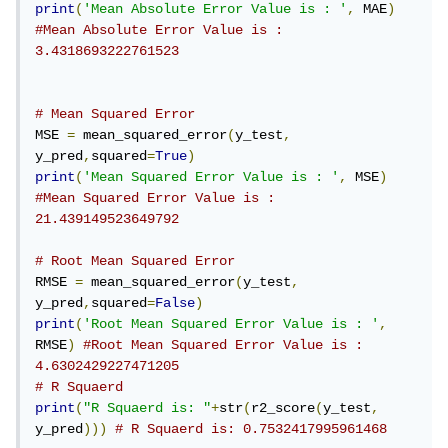
print
(
'Mean Absolute Error Value is : '
,
 MAE
)
#Mean Absolute Error Value is :  
3.4318693222761523
# Mean Squared Error
MSE 
=
 mean_squared_error
(
y_test
,
y_pred
,
squared
=
True
)
print
(
'Mean Squared Error Value is : '
,
 MSE
)
#Mean Squared Error Value is :  
21.439149523649792
# Root Mean Squared Error
RMSE 
=
 mean_squared_error
(
y_test
,
y_pred
,
squared
=
False
)
print
(
'Root Mean Squared Error Value is : '
,
RMSE
)
#Root Mean Squared Error Value is :  
4.6302429227471205
# R Squaerd
print
(
"R Squaerd is: "
+
str
(
r2_score
(
y_test
,
y_pred
)))
# R Squaerd is: 0.7532417995961468