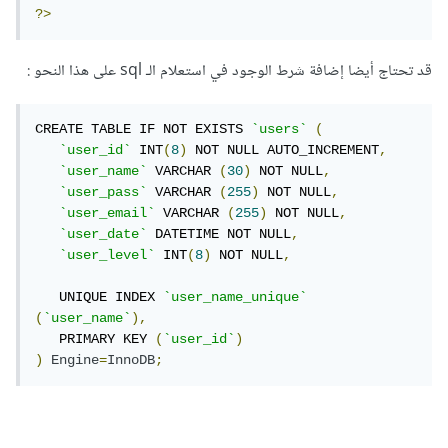
?>
قد تحتاج أيضا إضافة شرط الوجود في استعلام الـ sql على هذا النحو :
CREATE TABLE IF NOT EXISTS 
`users`
(
`user_id`
 INT
(
8
)
 NOT NULL AUTO_INCREMENT
,
`user_name`
 VARCHAR 
(
30
)
 NOT NULL
,
`user_pass`
 VARCHAR 
(
255
)
 NOT NULL
,
`user_email`
 VARCHAR 
(
255
)
 NOT NULL
,
`user_date`
 DATETIME NOT NULL
,
`user_level`
 INT
(
8
)
 NOT NULL
,
   UNIQUE INDEX 
`user_name_unique`
(
`user_name`
),
   PRIMARY KEY 
(
`user_id`
)
)
Engine
=
InnoDB
;