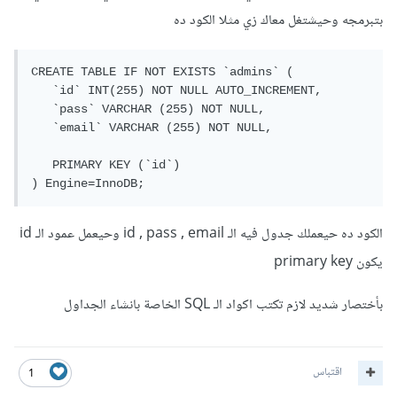
// إغلاق الاتصال
بتبرمجه وحيشتغل معاك زي مثلا الكود ده
$mysqli
->
close
();
?>
CREATE TABLE IF NOT EXISTS `admins` (

قد تحتاج أيضا إضافة شرط الوجود في استعلام الـ sql على هذا
   `id` INT(255) NOT NULL AUTO_INCREMENT,

   `pass` VARCHAR (255) NOT NULL,

النحو :
   `email` VARCHAR (255) NOT NULL,

   PRIMARY KEY (`id`)

) Engine=InnoDB;
CREATE TABLE IF NOT EXISTS 
`users`
(
`user_id`
 INT
(
8
)
 NOT NULL 
AUTO_INCREMENT
,
الكود ده حيعملك جدول فيه الـ id , pass , email وحيعمل عمود الـ id
`user_name`
 VARCHAR 
(
30
)
 NOT NULL
,
يكون primary key
`user_pass`
 VARCHAR 
(
255
)
 NOT NULL
,
`user_email`
 VARCHAR 
(
255
)
 NOT NULL
,
`user_date`
 DATETIME NOT NULL
,
بأختصار شديد لازم تكتب اكواد الـ SQL الخاصة بانشاء الجداول
`user_level`
 INT
(
8
)
 NOT NULL
,
   UNIQUE INDEX 
`user_name_unique`
اقتباس
1
(
`user_name`
),
   PRIMARY KEY 
(
`user_id`
)