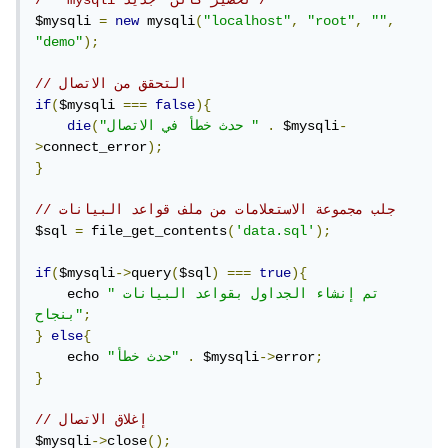
/*  mysqli تحضير كائن  جديد*/
$mysqli 
=
new
 mysqli
(
"localhost"
,
"root"
,
""
,
"demo"
);
// التحقق من الاتصال
if
(
$mysqli 
===
false
){
-
 $mysqli
.
"حدث خطأ في الاتصال "
(
die
>
connect_error
);
}
// جلب مجموعة الاستعلامات من ملف قواعد البيانات
$sql 
=
 file_get_contents
(
'data.sql'
);
if
(
$mysqli
->
query
(
$sql
)
===
true
){
"تم إنشاء الجداول بقواعد البيانات 
    echo 
;
بنجاح"
}
else
{
;
error
->
 $mysqli
.
"حدث خطأ"
    echo 
}
// إغلاق الاتصال
$mysqli
->
close
();