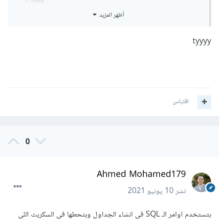
<?
/*  mysqli تحضير كائن  جديد*/
أظهر المزيد
$mysqli 
=
new
 mysqli
(
"localhost"
,
"root"
,
""
,
"demo"
);
tyyyy
// التحقق من الاتصال
if
(
$mysqli 
===
false
){
-
 $mysqli
.
"حدث خطأ في الاتصال "
(
die
>
connect_error
);
}
اقتباس
// جلب مجموعة الاستعلامات من ملف قواعد 
البيانات
$sql 
=
 file_get_contents
(
'data.sql'
);
0
if
(
$mysqli
->
query
(
$sql
)
===
true
){
"تم إنشاء الجداول بقواعد البيانات 
    echo 
Ahmed Mohamed179
;
بنجاح"
}
else
{
نشر
10 يونيو 2021
;
error
->
 $mysqli
.
"حدث خطأ"
    echo 
}
بتستخدم اوامر الـ SQL في انشاء الجداول وبتحطها في السكربت اللي