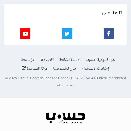
تابعنا على
عن أكاديمية حسوب
الأسئلة الشائعة
اكتب معنا
درّب معنا
إرشادات الاستخدام
بيان الخصوصية
مركز المساعدة
© 2025
Hsoub
.
Content licensed under
CC BY-NC-SA 4.0
unless mentioned
otherwise.