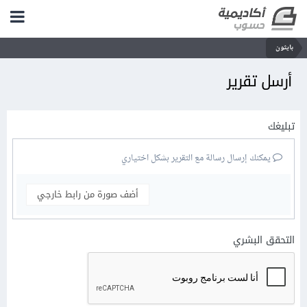
بايثون
أرسل تقرير
تبليغك
يمكنك إرسال رسالة مع التقرير بشكل اختياري
أضف صورة من رابط خارجي
التحقق البشري