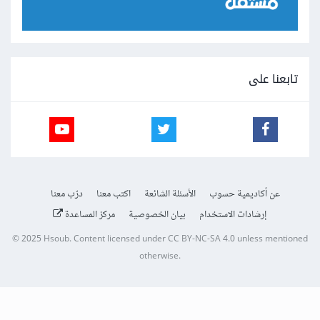
تابعنا على
عن أكاديمية حسوب
الأسئلة الشائعة
اكتب معنا
درّب معنا
إرشادات الاستخدام
بيان الخصوصية
مركز المساعدة
© 2025
Hsoub
.
Content licensed under
CC BY-NC-SA 4.0
unless mentioned
otherwise.