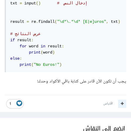
#  إدخال النص
()
 input
=
txt 
result 
=
 re
.
findall
(
"\d*\.*\d* [E|e]uros"
,
 txt
)
# عرض النتائج
if
 result
:
for
 word 
in
 result
:
print
(
word
)
else
:
print
(
"No Euros!"
)
يجب أن تكون الآن قادر على كتابة باقي الأكواد وحدك!
اقتباس
1
انضم إلى النقاش