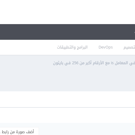
تصميم
DevOps
البرامج والتطبيقات
ع الأرقام أكبر من 256 في بايثون
أضف صورة من رابط 