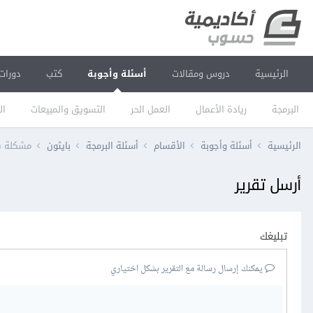
الرئيسية
دروس ومقالات
أسئلة وأجوبة
كتب
دورات
البرمجة
ريادة الأعمال
العمل الحر
التسويق والمبيعات
ال
الرئيسية
أسئلة وأجوبة
الأقسام
أسئلة البرمجة
بايثون
مشكلة في المعامل is م
أرسل تقرير
تبليغك
يمكنك إرسال رسالة مع التقرير بشكل اختياري