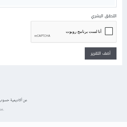
التحقق البشري
أضف التقرير
عن أكاديمية حسوب
se.