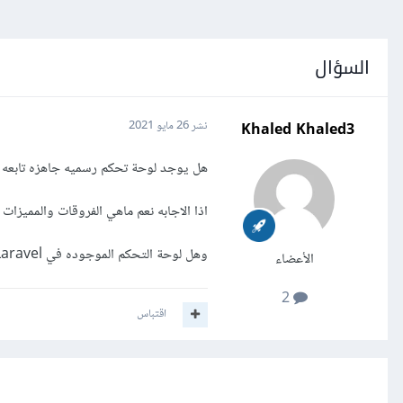
السؤال
Khaled Khaled3
نشر
26 مايو 2021
هل يوجد لوحة تحكم رسميه جاهزه تابعه لإطار العمل Laravel مثل لوحة التحكم الم
اذا الاجابه نعم ماهي الفروقات والمميزات
وهل لوحة التحكم الموجوده في Laravel مترجمه للعربيه بشكل جيد مثل الموجوده في Django
الأعضاء
2
اقتباس