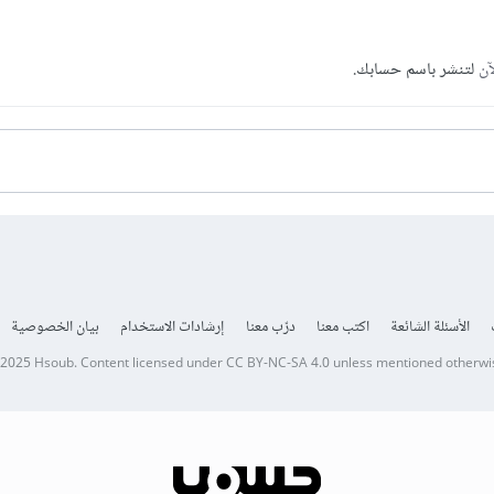
آن
لتنشر باسم حسابك.
الأسئلة الشائعة
اكتب معنا
درّب معنا
إرشادات الاستخدام
بيان الخصوصية
 2025
Hsoub
.
Content licensed under
CC BY-NC-SA 4.0
unless mentioned otherwi