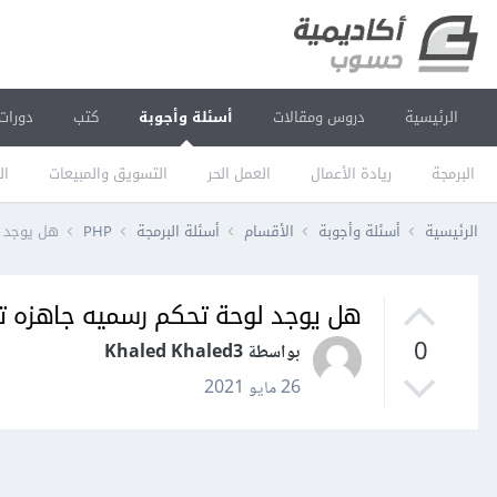
الرئيسية
دروس ومقالات
أسئلة وأجوبة
كتب
دورات
البرمجة
ريادة الأعمال
العمل الحر
التسويق والمبيعات
ال
الرئيسية
أسئلة وأجوبة
الأقسام
أسئلة البرمجة
PHP
هل يوجد لو
هل يوجد لوحة تحكم رسميه جاهزه تابعه لإ
0
بواسطة Khaled Khaled3
26 مايو 2021