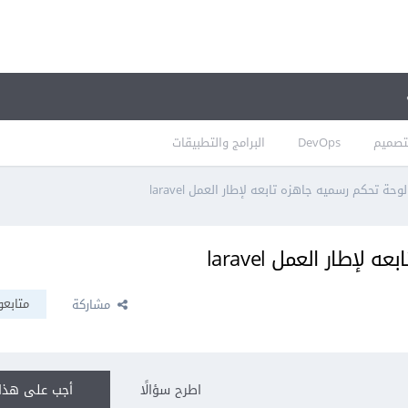
تصميم
DevOps
البرامج والتطبيقات
حة تحكم رسميه جاهزه تابعه لإطار العمل laravel
طار العمل laravel
متابعو
مشاركة
اطرح سؤالًا
أجب على هذا 