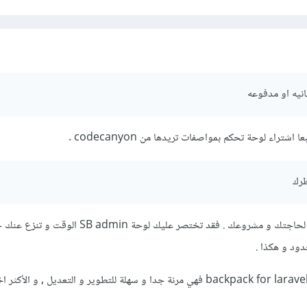
نيه او مدفوعه
تراء لوحة تحكم بمواصفات تريدها من codecanyon .
ظرك
لا يوجد الأفضل و إنما الأنسب لحاجتك و مشروعك . فقد تختصر عليك لوح
ود و هكذا .
أما عن نفسي فأحب إستعمال backpack for laravel فهي مرنة جدا و سهلة للتطوير و التعديل , و الأ