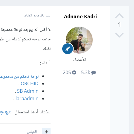
Adnane Kadri
نشر
26 مايو 2021
1
لا أظن أنه يوجد لوحة مدمجة 
لذلك .
الأعضاء
أمثلة :
205
5.3k
لوحة تحكم من مجموعة patie
.
ORCHID
.
SB Admin
.
laraadmin
يمكنك أيضا استعمال
oyager
اقتباس