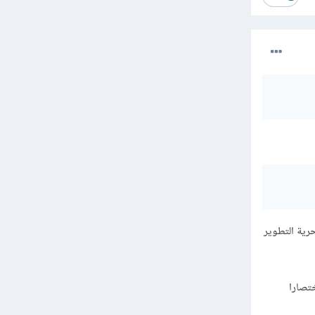
ة SB admin الوقت و تنزع عنك حرية التطوير
كثر اختصارا