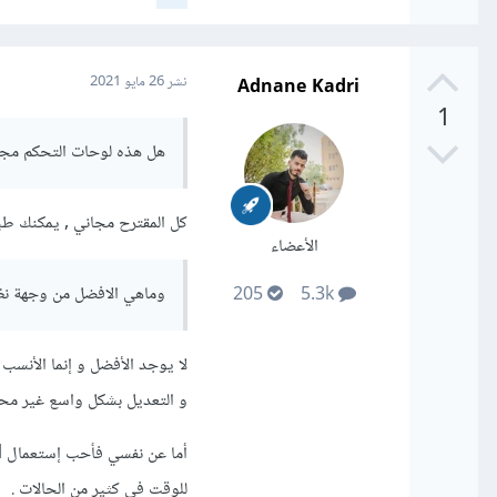
Adnane Kadri
نشر
26 مايو 2021
1
هل هذه لوحات التحكم مجا
كل المقترح مجاني , يمكنك طبعا اش
الأعضاء
وماهي الافضل من وجهة ن
205
5.3k
و التعديل بشكل واسع غير محد
للوقت في كثير من الحالات .