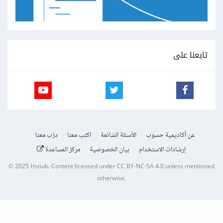
تابعنا على
عن أكاديمية حسوب
الأسئلة الشائعة
اكتب معنا
درّب معنا
إرشادات الاستخدام
بيان الخصوصية
مركز المساعدة
© 2025
Hsoub
.
Content licensed under
CC BY-NC-SA 4.0
unless mentioned
otherwise.