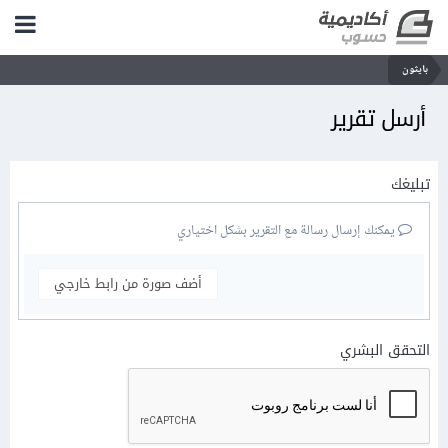
بايثون
أرسل تقرير
تبليغك
يمكنك إرسال رسالة مع التقرير بشكل اختياري
أضف صورة من رابط خارجي
التحقق البشري