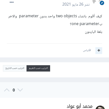
نشر
26 مايو 2021
كيف أقوم بانشاء two objects واحد بدون parameter والاخر
بone parameter؟
بلغة البايثون
اقتباس
الترتيب حسب التقييم
الترتيب حسب التاريخ
0
محمد أبو عواد