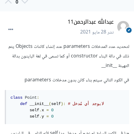
0
عبدالله عبدالرحمن11
نشر
28 مايو 2021
لتحديد عدد المدخلات parameters عند إنشاء كائنات Objects يتم
ذلك في دالة البناء constructor أو كما تسمى في لغة البايثون بدالة
التهيئة __init__
في الكود التالي سيتم بناء كائن بدون مدخلات parameters
class
Point
:
# لايوجد أي مُدخل
):
self
(
 __init__
def
        self
.
x 
=
0
        self
.
y 
=
0
هنا في الكود السابق لم نضع أي مدخل عدا self لأنه إلزامي في البايثون