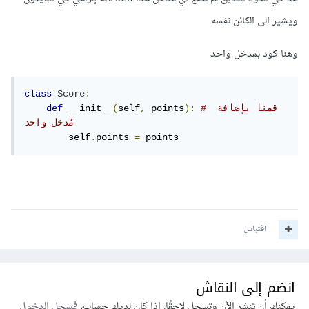
ويشير الى الكائن نفسه
وهنا كود بمدخل واحد
class
Score
:
# قمنا بإضافة 
):
 points
,
self
(
 __init__
def
مُدخل واحد
        self
.
points 
=
 points
اقتباس
انضم إلى النقاش
يمكنك أن تنشر الآن وتسجل لاحقًا. إذا كان لديك حساب،
فسجل الدخول