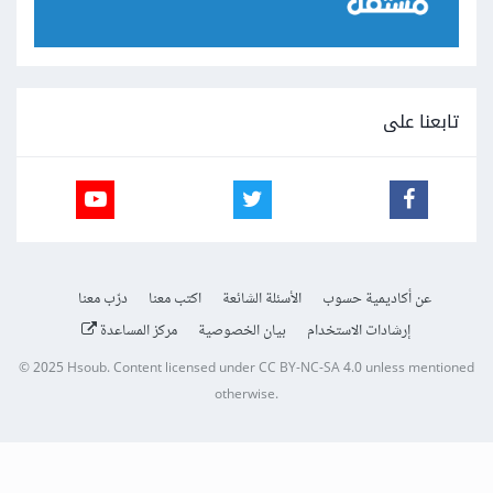
تابعنا على
عن أكاديمية حسوب
الأسئلة الشائعة
اكتب معنا
درّب معنا
إرشادات الاستخدام
بيان الخصوصية
مركز المساعدة
© 2025
Hsoub
.
Content licensed under
CC BY-NC-SA 4.0
unless mentioned
otherwise.