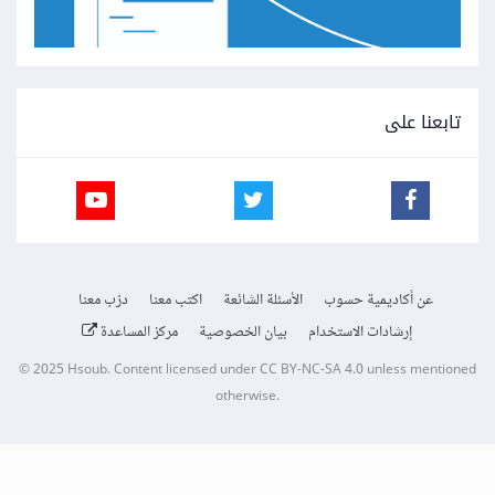
تابعنا على
عن أكاديمية حسوب
الأسئلة الشائعة
اكتب معنا
درّب معنا
إرشادات الاستخدام
بيان الخصوصية
مركز المساعدة
© 2025
Hsoub
.
Content licensed under
CC BY-NC-SA 4.0
unless mentioned
otherwise.