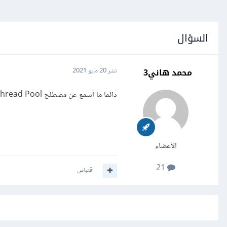
السؤال
محمد هاني3
نشر
20 مايو 2021
دائما ما أسمع عن مصطلح Thread Pool في Node.js فماهو وكيف نستخدمه وماهي فائدته ؟
الأعضاء
21
اقتباس