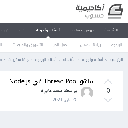
الرئيسية
دروس ومقالات
أسئلة وأجوبة
كتب
دورات
البرمجة
ريادة الأعمال
العمل الحر
التسويق والمبيعات
ال
الرئيسية
أسئلة وأجوبة
الأقسام
أسئلة البرمجة
جافا سكريبت
ماهو l
ماهو Thread Pool في Node.js
0
بواسطة محمد هاني3
20 مايو 2021