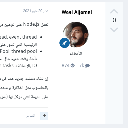
Wael Aljamal
نشر
20 مايو 2021
0
تعمل Node.js على نوعين من المسالك:
الرئيسية التي تدور عل
الأعضاء
تأخذ وقت تنفيذ عالِ نس
IO بالإضافة لـ CPU-intensive tasks المهمات التي تشغل المعالج.
874
7k
إن نشاء مسلك جديد عند كل مه
على المهمة التي توكل لها (تمر
اقتباس