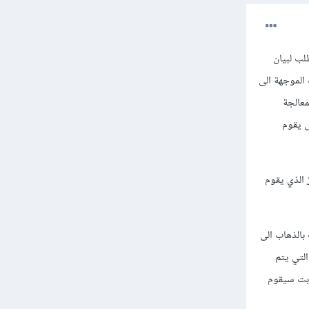
لب لبيان
ليات الموجهة الى
معالجة
ى يقوم
ط من الجهاز الذي يقوم
م معالج الجافا سكربت بالذهاب الى
ع الأخر فهو async و هي العمليات التي يتم
asy فان المعالج للجافا سكربت سيقوم