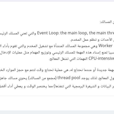
Event Loop: the main loop, the main thread, event thread والتي تع
ى الأحداث و تنظم عمل المخدم.
Worker Pool :thread pool وهي مجموعة المسالك المنشأة مع تشغيل المخدم والتي تقوم بأداء
بيا لمنع إسناد هذه المهمة للمسلك الرئيسي وتوزيع المهمام مثل عمليات الإدخال 
مة جديدة أو عندما نحتاج له، هي عملية تحتاج وقت لتتم مع حجز الموارد الخ
بالحاسوب مثل الذاكرة و مجدول المعالج، لذلك يوجد thread pool (مجمع من المسالك) يحو
ير البيانات و الشيفرة البرمجية التي تنفذها) مما يختصر الوقت و يعطي أداء أفض