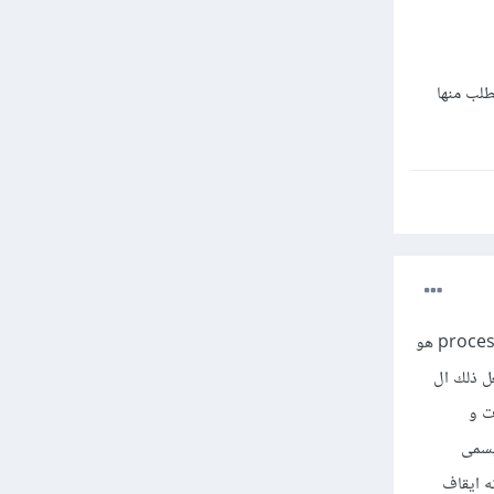
و تطلب منها
اولا عند استخدام node في حاسوب ما يعني ان هناك node process يشتغل على ذلك الحاسوب و ال process هو
 والذي بدوره سيشغل process عندما يشتغل ذلك ال
صندوق للمعاملات و
n في node يوجد محرك يسمى
مل ثقيل من شانه ايقاف