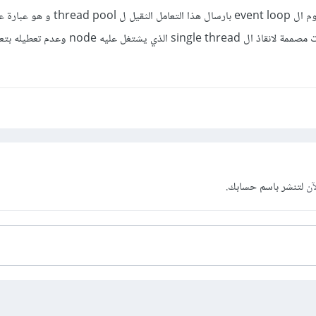
threads أي صناديق معاملات مصممة لانقاذ ال single thread الذي يشتغل
آن
لتنشر باسم حسابك.