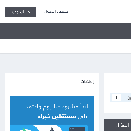
تسجيل الدخول
حساب جديد
إعلانات
ن
1
السؤال