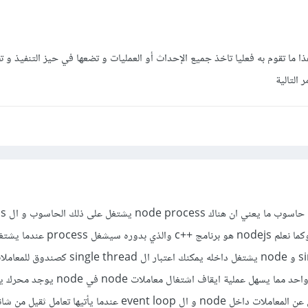
ن هنا الThread pool هذا ما تقوم به فعليا تاخذ جميع الإحداث أو العمليات و تضعها في حيز التنفيذ 
ر التالية
ببساطة برنامج قيد الاشتغال وكما نعلم nodejs هو برنامج ++c
process هو single thread و node يشتغل داخله يمكنك اعتبار ال single thread ك
nodejs يشتغل في صندوق واحد مما يسهل عملية ايقاف اشتغال معاملات ode
event loop و هذا المسؤول عن المعاملات داخل node و ال event loop عندما يأتيها تعا