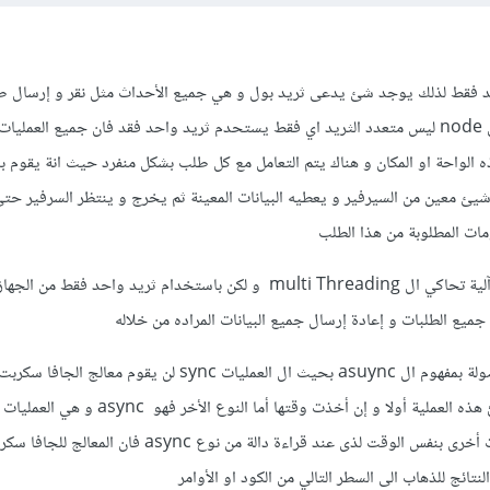
د واحد فقط لذلك يوجد شئ يدعى ثريد بول و هي جميع الأحداث مثل نقر و إرسال ط
معين أو خدمع معينها و لأن ال node ليس متعدد الثريد اي فقط يستحدم ثريد واحد فقد فان جميع العم
الواحة او المكان و هناك يتم التعامل مع كل طلب بشكل منفرد حيث انة يقوم ب
يئ معين من السيرفير و يعطيه البيانات المعينة ثم يخرج و ينتظر السرفير حت
ومات المطلوبة من هذا الطلب
بما معناه ال thread pool آلية تحاكي ال multi Threading و لكن باستخدام ثريد واحد فق
ميع الطلبات و إعادة إرسال جميع البيانات المراده من خلاله
ييذكر هنا ان هذه العملية موصولة بمفهوم ال asuync بحيث ال العمليات sync لن يقو
سطر الكود التالي الا بعد انتهائ هذه العملية أولا و إن أخذت وقتها أما النو
تنفيذها تزامنا مع إجراء عمليات أخرى بنفس الوقت لذى عند قراءة دالة من نوع nc
النتائج للذهاب الى السطر التالي من الكود او الأوامر