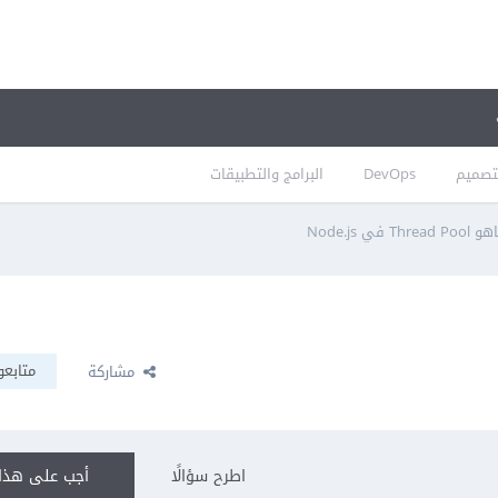
تصميم
DevOps
البرامج والتطبيقات
Thread Poo في Node.js
متابعو
مشاركة
اطرح سؤالًا
أجب على هذا 