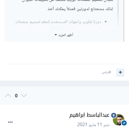
لذلك ستحتاج لدورتين فمثلاً يمكنك أخذ
دورة تطوير واجهات المستخدم لتعلم تصميم صفحات
الويب عن طريق ال html css و مكتبات ال
أظهر المزيد
javascript والعديد من التقنيات الأخرى التي تزيد
من مستواك ك front-end developer اي مطور
واجهات المستخدم
أظهر المزيد
أما بالنسبة لتطوير تطبيقات الجوال فيمكنك أخذ دورة
شكرا جزيلا لك اخي عبدالباسط ابراهيم لكن لدي سوال لو كنت في
تطوير التطبيقات باستخدام الجافاسكربت حيث في
هذه الدورة ستتعمق في تعلم الجافاسكربت وتعلم أطر
اقتباس
مكاني اي دوره سوف تدخل بالاول
العمل المشهورة حالياً لجافاسكربت و تعلم تطوير
تطبيقات الجوال باستخدام react native وتعلم ال
back-end ايضاً
0
ولمزيد من التفاصيل يمكنك الدخول لكل دورة لمعرفة
عبدالباسط ابراهيم
الأهداف من كل دورة لتحديد الدورة المناسبة لك
نشر
11 مايو 2021