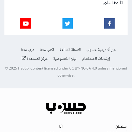
تابعنا على
عن أكاديمية حسوب
الأسئلة الشائعة
اكتب معنا
درّب معنا
إرشادات الاستخدام
بيان الخصوصية
مركز المساعدة
© 2025
Hsoub
.
Content licensed under
CC BY-NC-SA 4.0
unless mentioned
otherwise.