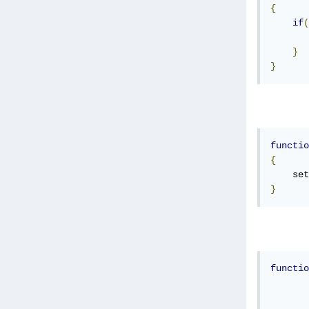
{
if
(
       
}
}
functio
{
    set
}
functio
       