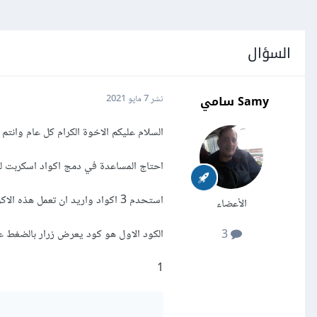
السؤال
Samy سامي
نشر
7 مايو 2021
السلام عليكم الاخوة الكرام كل عام وانتم 
احتاج المساعدة في دمج اكواد اسكربت ل
استحدم 3 اكواد واريد ان تعمل هذه الاكواد بشكل فعال
الأعضاء
الكود الاول هو كود يعرض زرار بالضغط ع
3
1