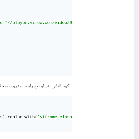
c="//player.vimeo.com/video/90429499" width="700" height
الكود الثاني هو لوضع رابط فيديو بصفحة
s
).
replaceWith
(
'<iframe class="video-youtube loader" src