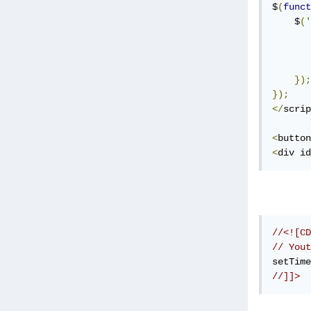
$
(
funct
    $
(
'
       
});
});
</
scrip
<
button
<
div id
//<![CD
// Yout
setTime
//]]>