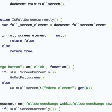
     document
.
msExitFullscreen
();
ction
IsFullScreenCurrently
()
{
var
 full_screen_element 
=
 document
.
fullscreenElement 
||
if
(
full_screen_element 
===
null
)
return
false
;
else
return
true
;
#go-button"
).
on
(
'click'
,
function
()
{
if
(
IsFullScreenCurrently
())
GoOutFullscreen
();
else
GoInFullscreen
(
$
(
"#demo-element"
).
get
(
0
));
ocument
).
on
(
'fullscreenchange webkitfullscreenchange moz
if
(
IsFullScreenCurrently
())
{