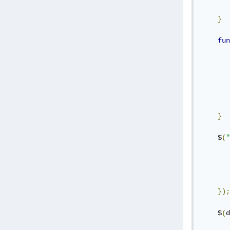
       
}
fun
}
    $
(
"
});
    $
(
d