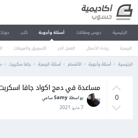
الرئيسية
دروس ومقالات
أسئلة وأجوبة
كتب
دورات
البرمجة
ريادة الأعمال
العمل الحر
التسويق والمبيعات
ال
الرئيسية
أسئلة وأجوبة
الأقسام
أسئلة البرمجة
جافا سكريبت
مس
مساعدة في دمج اكواد جافا اسكربت
0
بواسطة Samy سامي
7 مايو 2021