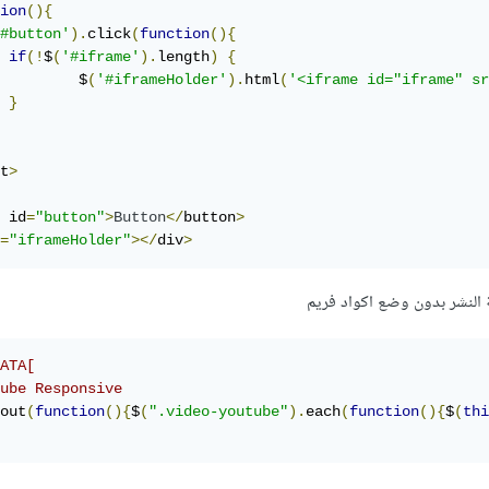
ion
(){
#button'
).
click
(
function
(){
if
(!
$
(
'#iframe'
).
length
)
{
         $
(
'#iframeHolder'
).
html
(
'<iframe id="iframe" sr
}
t
>
 id
=
"button"
>
Button
</
button
>
=
"iframeHolder"
></
div
>
 النشر بدون وضع اكواد فريم
ATA[
ube Responsive
out
(
function
(){
$
(
".video-youtube"
).
each
(
function
(){
$
(
thi