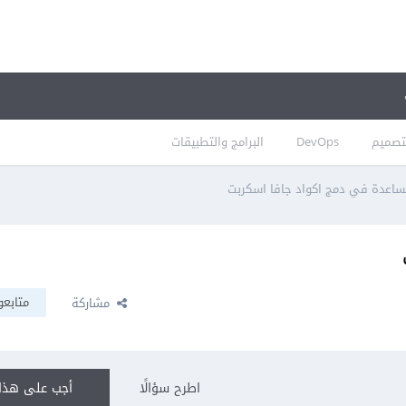
تصميم
DevOps
البرامج والتطبيقات
اعدة في دمج اكواد جافا اسكربت
متابعو
مشاركة
اطرح سؤالًا
أجب على هذا 