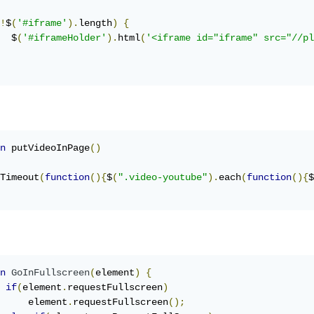
!
$
(
'#iframe'
).
length
)
{
  $
(
'#iframeHolder'
).
html
(
'<iframe id="iframe" src="//pl
n
 putVideoInPage
()
Timeout
(
function
(){
$
(
".video-youtube"
).
each
(
function
(){
$
n
GoInFullscreen
(
element
)
{
if
(
element
.
requestFullscreen
)
     element
.
requestFullscreen
();