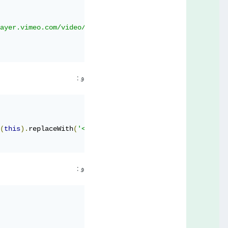
ayer.vimeo.com/video/90429499" width="700"              
و :
(
this
).
replaceWith
(
'<iframe class="video-youtube        
و :