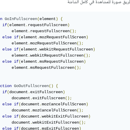
طريق صورة للمشاهدة في كامل الشاشة
n
GoInFullscreen
(
element
)
{
if
(
element
.
requestFullscreen
)
     element
.
requestFullscreen
();
else
if
(
element
.
mozRequestFullScreen
)
     element
.
mozRequestFullScreen
();
else
if
(
element
.
webkitRequestFullscreen
)
     element
.
webkitRequestFullscreen
();
else
if
(
element
.
msRequestFullscreen
)
     element
.
msRequestFullscreen
();
ction
GoOutFullscreen
()
{
if
(
document
.
exitFullscreen
)
     document
.
exitFullscreen
();
else
if
(
document
.
mozCancelFullScreen
)
     document
.
mozCancelFullScreen
();
else
if
(
document
.
webkitExitFullscreen
)
     document
.
webkitExitFullscreen
();
else
if
(
document
.
msExitFullscreen
)