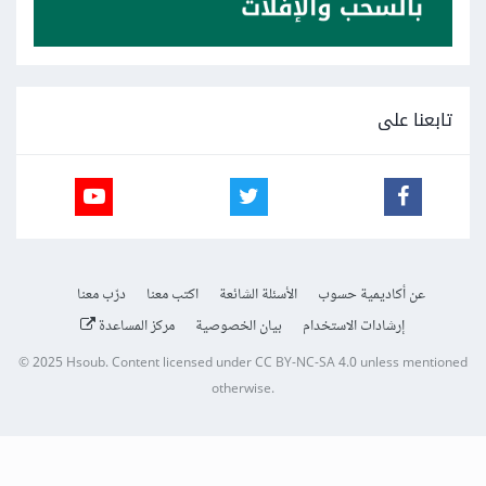
تابعنا على
عن أكاديمية حسوب
الأسئلة الشائعة
اكتب معنا
درّب معنا
إرشادات الاستخدام
بيان الخصوصية
مركز المساعدة
© 2025
Hsoub
.
Content licensed under
CC BY-NC-SA 4.0
unless mentioned
otherwise.