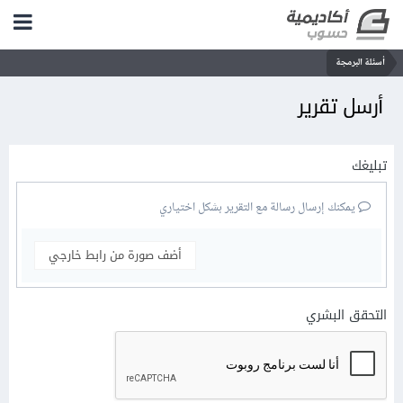
أسئلة البرمجة
أرسل تقرير
تبليغك
يمكنك إرسال رسالة مع التقرير بشكل اختياري
أضف صورة من رابط خارجي
التحقق البشري