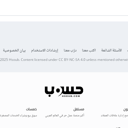
الأسئلة الشائعة
اكتب معنا
درّب معنا
إرشادات الاستخدام
بيان الخصوصية
 2025
Hsoub
.
Content licensed under
CC BY-NC-SA 4.0
unless mentioned otherwi