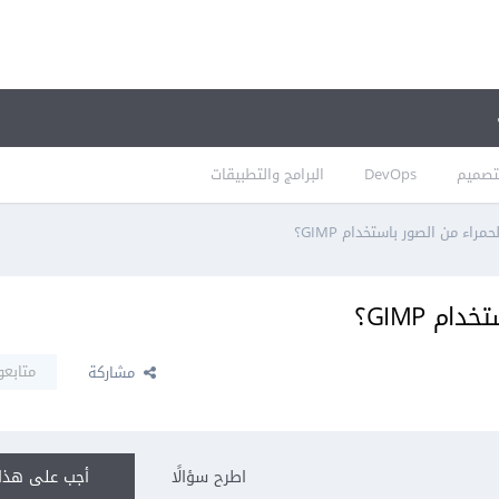
تصميم
DevOps
البرامج والتطبيقات
راء من الصور باستخدام GIMP؟
م GIMP؟
متابعو
مشاركة
اطرح سؤالًا
أجب على هذا 