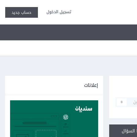
تسجيل الدخول
حساب جديد
إعلانات
ن
0
السؤال