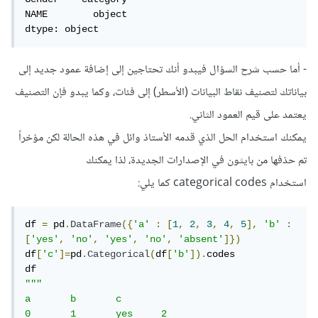
NAME        object

dtype: object
- أما حسب شرح السؤال فيبدو أنك تحتاجين إلى إضافة عمود جديد إلى
بياناتك لتصنيف نقاط البيانات (الأسطر) إلى فئات، وكما يبدو فإن التصنيف
يعتمد على قيم العمود الثاني.
يمكنك استخدام الحل الذي قدمه الأستاذ وائل في هذه الحالة لكن مؤخراً
تم حذفها من بايثون في الإصدارات الجديدة، لذا يمكنك
استخدام categorical codes كما يلي:
df 
=
 pd
.
DataFrame
({
'a'
:
[
1
,
2
,
3
,
4
,
5
],
'b'
:
[
'yes'
,
'no'
,
'yes'
,
'no'
,
'absent'
]})
df
[
'c'
]=
pd
.
Categorical
(
df
[
'b'
]).
codes

"""

a 	b 	c

0 	1 	yes 	2
