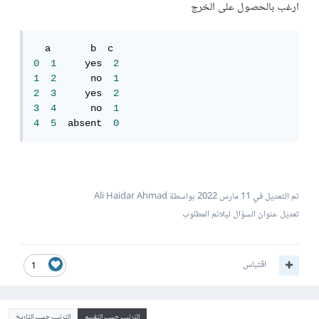
ارغب بالحصول على الخرج
0
1
     yes  
2
1
2
      no  
1
2
3
     yes  
2
3
4
      no  
1
4
5
  absent  
0
تم التعديل في
11 مارس 2022
بواسطة Ali Haidar Ahmad
تعديل عنوان السؤال ليلائم المطلوب
اقتباس
1
الترتيب حسب التقييم
الترتيب حسب التاريخ