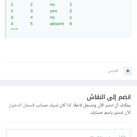
1 	2 	no 	1

2 	3 	yes 	2

3 	4 	no 	1

4 	5 	absent 	0

"""
اقتباس
انضم إلى النقاش
يمكنك أن تنشر الآن وتسجل لاحقًا. إذا كان لديك حساب،
فسجل الدخول
الآن
لتنشر باسم حسابك.