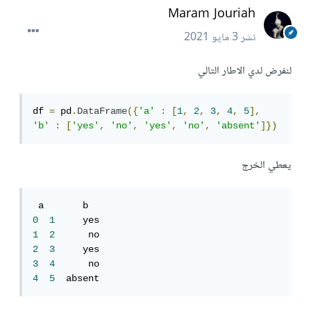
Maram Jouriah
نشر
3 مايو 2021
لنفرض لدي الاطار التالي
df 
=
 pd
.
DataFrame
({
'a'
:
[
1
,
2
,
3
,
4
,
5
],
'b'
:
[
'yes'
,
'no'
,
'yes'
,
'no'
,
'absent'
]})
يعطي الخرج
0
1
1
2
2
3
3
4
4
5
  absent