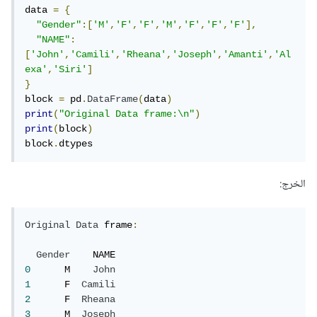
data 
=
{
"Gender"
:[
'M'
,
'F'
,
'F'
,
'M'
,
'F'
,
'F'
,
'F'
],
"NAME"
:
[
'John'
,
'Camili'
,
'Rheana'
,
'Joseph'
,
'Amanti'
,
'Al
exa'
,
'Siri'
]
}
block 
=
 pd
.
DataFrame
(
data
)
print
(
"Original Data frame:\n"
)
print
(
block
)
block
.
dtypes
الخرج:
Original
Data
 frame
:
Gender
0
      M    
John
1
      F  
Camili
2
      F  
Rheana
3
      M  
Joseph