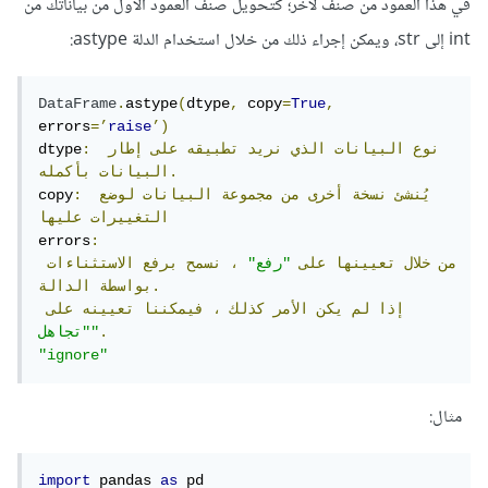
في هذا العمود من صنف لآخر؛ كتحويل صنف العمود الأول من بياناتك من
int إلى str، ويمكن إجراء ذلك من خلال استخدام الدلة astype:
DataFrame
.
astype
(
dtype
,
 copy
=
True
,
errors
=’
raise
’)
نوع
البيانات
الذي
نريد
تطبيقه
على
إطار
:
dtype
بأكمله.
البيانات
يُنشئ
نسخة
أخرى
من
مجموعة
البيانات
لوضع
:
copy
التغييرات
عليها
errors
:
من
خلال
تعيينها
على
"رفع"
،
نسمح
برفع
الاستثناءات
الدالة.
بواسطة
إذا
لم
يكن
الأمر
كذلك
،
فيمكننا
تعيينه
على
.
"تجاهل"
"ignore"
مثال:
import
 pandas 
as
 pd 
