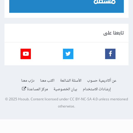
تابعنا على
عن أكاديمية حسوب
الأسئلة الشائعة
اكتب معنا
درّب معنا
إرشادات الاستخدام
بيان الخصوصية
مركز المساعدة
© 2025
Hsoub
.
Content licensed under
CC BY-NC-SA 4.0
unless mentioned
otherwise.