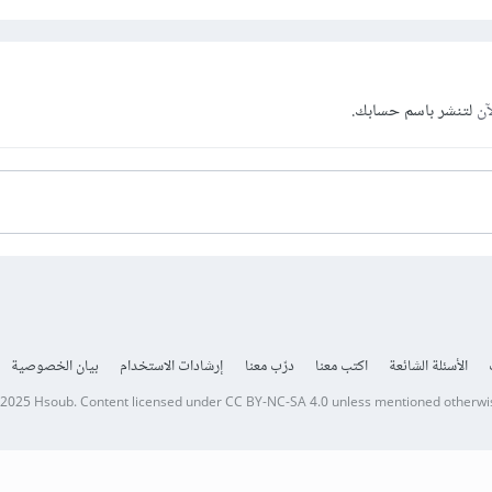
آن
لتنشر باسم حسابك.
الأسئلة الشائعة
اكتب معنا
درّب معنا
إرشادات الاستخدام
بيان الخصوصية
 2025
Hsoub
.
Content licensed under
CC BY-NC-SA 4.0
unless mentioned otherwi