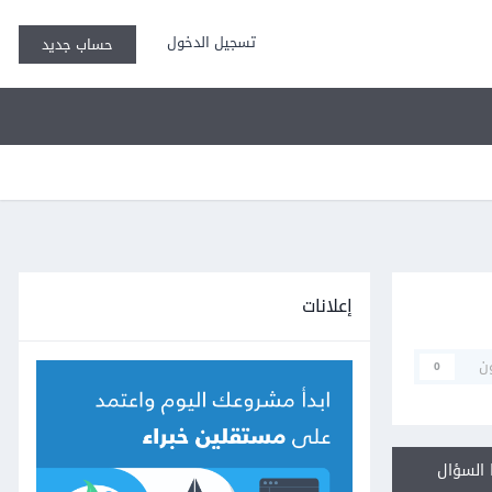
تسجيل الدخول
حساب جديد
إعلانات
ن
0
السؤال