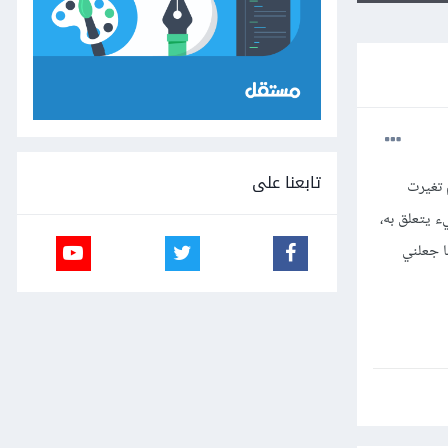
تابعنا على
 تغيرت
ء يتعلق به،
ا جعلني