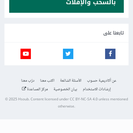
تابعنا على
عن أكاديمية حسوب
الأسئلة الشائعة
اكتب معنا
درّب معنا
إرشادات الاستخدام
بيان الخصوصية
مركز المساعدة
© 2025
Hsoub
.
Content licensed under
CC BY-NC-SA 4.0
unless mentioned
otherwise.