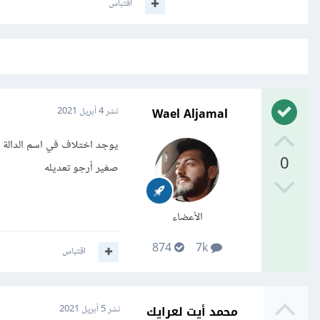
اقتباس
Wael Aljamal
نشر
4 أبريل 2021
0
صغير أرجو تعديله
الأعضاء
874
7k
اقتباس
محمد أيت لعرايك
نشر
5 أبريل 2021