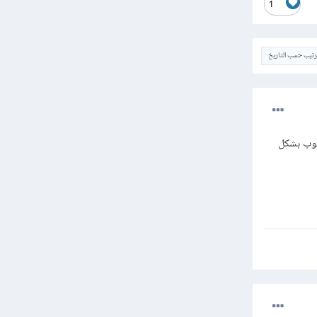
1
ترتيب حسب التاريخ
changeCount في مستمع الأحداث addEventListener الحرف C مكتوب بشكل