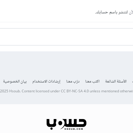
آن
لتنشر باسم حسابك.
الأسئلة الشائعة
اكتب معنا
درّب معنا
إرشادات الاستخدام
بيان الخصوصية
 2025
Hsoub
.
Content licensed under
CC BY-NC-SA 4.0
unless mentioned otherwi