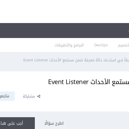
تصميم
DevOps
البرامج والتطبيقات
أ في استدعاء دالة معرفة ضمن مستمع الأحداث Event Listener
اث Event Listener
متابعو
مشاركة
اطرح سؤالًا
أجب على هذا 