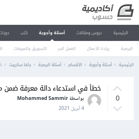
الرئيسية
دروس ومقالات
أسئلة وأجوبة
كتب
دورات
البرمجة
ريادة الأعمال
العمل الحر
التسويق والمبيعات
ال
الرئيسية
أسئلة وأجوبة
الأقسام
أسئلة البرمجة
جافا سكريبت
خط
خطأ في استدعاء دالة معرفة ضمن مستمع الأحد
0
بواسطة Mohammed Sammir
4 أبريل 2021