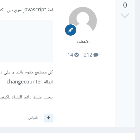
0
لغة javascript تفرق بين الكتابة بالحروف الصغيرة والكبيرة فمثلا
الأعضاء
14
212
الدالة changecounter
يجب عليك دائما النتباه للكيفية كتا
اقتباس