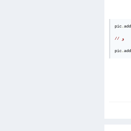
pic
.
add
// و
pic
.
add